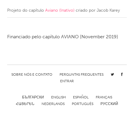
Projeto do capítulo
Aviano (Inativo)
criado por
Jacob Karey
CANADA
Amherstburg
Kingston
Kitchener-Waterloo
New Glasgow
Financiado pelo capítulo
AVIANO
(November 2019)
Newmarket
Ottawa
South Shore
Toronto
MALAYSIA
SOBRE NÓS E CONTATO
PERGUNTAS FREQUENTES
Kuala Lumpur
ENTRAR
NETHERLANDS
БЪЛГАРСКИ
ENGLISH
ESPAÑOL
FRANÇAIS
ՀԱՅԵՐԵՆ
NEDERLANDS
PORTUGUÊS
РУССКИЙ
Leiden
Rotterdam
Utrecht