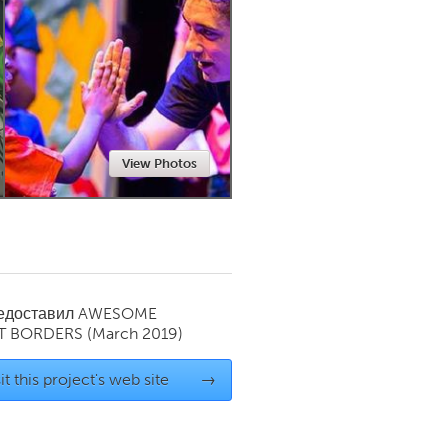
Newmarket
View Photos
редоставил
AWESOME
T BORDERS
(March 2019)
it this project's web site
→