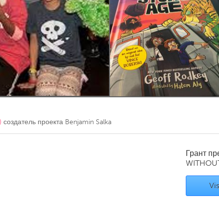
Kitchener-Waterloo
New Glasgow
hore
Toronto
am
Utrecht
)
создатель проекта
Benjamin Salka
Грант п
WITHOU
Vis