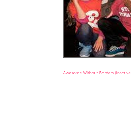
Amherstburg
Kingston
Ottawa
South S
MALAYSIA
Kuala Lumpur
NETHERLANDS
Leiden
Rotterd
Awesome Without Borders (Inactive
QATAR
Qatar
SINGAPORE
Singapore