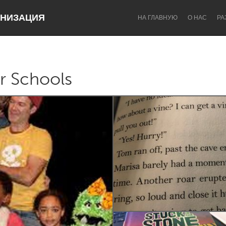
НИЗАЦИЯ
НА ГЛАВНУЮ
О НАС
РА
or Schools
Dragon Dreaming
On the Water
Lake Mac
Lower Hunter