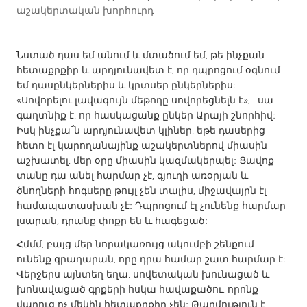
աշակերտական խորհուրդ
CANADA
Amherstburg
Kingston
Նստած դաս եմ անում և մտածում եմ, թե ինչքան
հետաքրքիր և արդյունավետ է, որ դպրոցում օգնում
Kitchener-Waterloo
New Glasgow
եմ դասընկերներիս և կրտսեր ընկերներիս:
Newmarket
Ottawa
«Սովորելու լավագույն մեթոդը սովորեցնելն է»,- սա
գաղտնիք է, որ հասկացանք ընկեր Արայի շնորհիվ:
South Shore
Toronto
Իսկ ինչքա՜ն արդյունավետ կլիներ, եթե դասերից
հետո էլ կարողանայինք աշակերտներով միասին
աշխատել, մեր օրը միասին կազմակերպել: Ցավոք
MALAYSIA
տանը դա անել հարմար չէ, գյուղի առօրյան և
Kuala Lumpur
ծնողների հոգսերը թույլ չեն տալիս, միջավայրն էլ
համապատասխան չէ: Դպրոցում էլ չունենք հարմար
լսարան, դրանք փոքր են և հագեցած:
NETHERLANDS
Leiden
Rotterdam
Հմմմ, բայց մեր նորակառույց ակումբի շենքում
ունենք գրադարան, որը դրա համար շատ հարմար է:
Utrecht
Վերջերս այնտեղ եղա. սովետական խունացած և
խոնավացած գրքերի հսկա հավաքածու, որոնք
վաղուց ոչ մեկին հետաքրքիր չեն: Թարմություն է