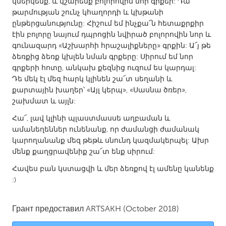
կներկենք, և կշարենք բոլորովին նոր գրքեր: Դա
Gainesville, FL
Georgetown, MA
թարմության շունչ կհաղորդի և կխթանի
ընթերցանությունը: Հիշում եմ ինչքա՜ն հետաքրքիր
Gloucester, MA
Hamilton-Wenham, MA
էին բոլորը նայում դպրոցին նվիրած բոլորովին նոր և
Ipswich, MA
գունազարդ «Աշխարհի հրաշալիքները» գրքին: Ա՜յ թե
Key West, FL
ձեռքից ձեռք կխլեն նման գրքերը: Սիրում եմ նոր
Los Angeles, CA
Miami, FL
գրքերի հոտը, անկախ քեզնից ուզում ես կարդալ:
Դե մեկ էլ մեզ հարկ կլինեն շա՜տ սեղանի և
New York City, NY
Newburgh, NY
քարտային խաղեր՝ «Այլ կերպ», «Սասնա ծռեր»,
Newburyport, MA
North Minneapolis, MN
շախմատ և այլն:
Oahu, HI
Orlando, FL
Հա՜, լավ կլինի պլաստմասսե աղբաման և
ամանեղեններ ունենանք, որ ժամանցի ժամանակ
Peekskill, NY
Philadelphia, PA
կարողանանք մեզ թեթև սնունդ կազմակերպել: Ախր
Pittsburgh, PA
Portland, OR
մենք քաղցրավենիք շա՜տ ենք սիրում:
Poughkeepsie, NY
Rhode Island
Հավես բան կստացվի և մեր ձեռքով էլ ամենը կանենք
:)
Rockport, MA
San Antonio, TX
San Francisco, CA
San Jose, CA
Грант предоставил
ARTSAKH
(October 2018)
Santa Cruz, CA
Seattle, WA