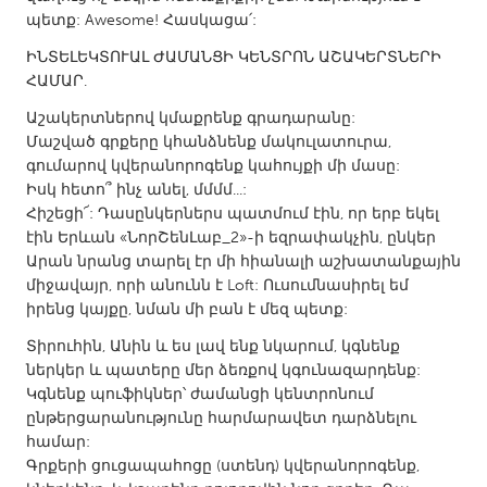
QATAR
պետք: Awesome! Հասկացա՛:
Qatar
ԻՆՏԵԼԵԿՏՈՒԱԼ ԺԱՄԱՆՑԻ ԿԵՆՏՐՈՆ ԱՇԱԿԵՐՏՆԵՐԻ
ՀԱՄԱՐ.
SINGAPORE
Աշակերտներով կմաքրենք գրադարանը:
Singapore
Մաշված գրքերը կհանձնենք մակուլատուրա,
գումարով կվերանորոգենք կահույքի մի մասը:
Իսկ հետո՞ ինչ անել, մմմմ...:
UNITED KINGDOM
Հիշեցի՜: Դասընկերներս պատմում էին, որ երբ եկել
Glasgow
էին Երևան «ՆորՇենԼաբ_2»-ի եզրափակչին, ընկեր
Արան նրանց տարել էր մի հիանալի աշխատանքային
միջավայր, որի անունն է Loft: Ուսումնասիրել եմ
UNITED STATES
իրենց կայքը, նման մի բան է մեզ պետք:
Ann Arbor, MI
Austin, TX
Տիրուհին, Անին և ես լավ ենք նկարում, կգնենք
Baltimore, MD
Boston, MA
ներկեր և պատերը մեր ձեռքով կգունազարդենք:
Կգնենք պուֆիկներ՝ ժամանցի կենտրոնում
Burlingame-San Mateo, CA
Cass Clay
ընթերցարանությունը հարմարավետ դարձնելու
Chicago, IL
Cleveland, OH
համար:
Գրքերի ցուցապահոցը (ստենդ) կվերանորոգենք,
Detroit, MI
Durham, NC