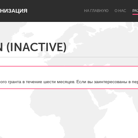
НИЗАЦИЯ
НА ГЛАВНУЮ
О НАС
РА
 (INACTIVE)
Dragon Dreaming
On the Water
ного гранта в течение шести месяцев. Если вы заинтересованы в пе
Lake Mac
Lower Hunter