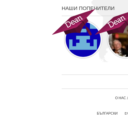
Amherstburg
Kingston
НАШИ ПОПЕЧИТЕЛИ
Ottawa
South S
MALAYSIA
Kuala Lumpur
NETHERLANDS
Leiden
Rotterd
QATAR
Qatar
О НАС 
SINGAPORE
Singapore
БЪЛГАРСКИ
E