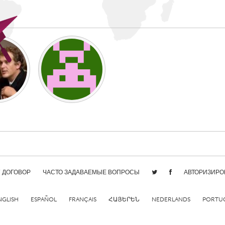
Kitchener-Waterloo
New Glasgow
hore
Toronto
am
Utrecht
/ ДОГОВОР
ЧАСТО ЗАДАВАЕМЫЕ ВОПРОСЫ
АВТОРИЗИРО
NGLISH
ESPAÑOL
FRANÇAIS
ՀԱՅԵՐԵՆ
NEDERLANDS
PORTU