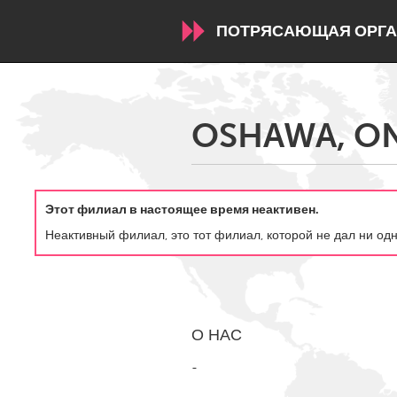
ПОТРЯСАЮЩАЯ ОРГА
WORLDWIDE
OSHAWA, ON
Conservation and Climate
Disability
ARMENIA
Этот филиал в настоящее время неактивен.
Javakhk
Yerevan
Неактивный филиал, это тот филиал, которой не дал ни од
AUSTRALIA
Adelaide
Fleurieu
Sydney
О НАС
-
CANADA