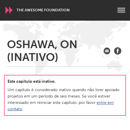
THE AWESOME FOUNDATION
WORLDWIDE
OSHAWA, ON
Conservation and Climate
Disability
Dragon Dreaming
(INATIVO)
On the Water
ARMENIA
Javakhk
Yerevan
Este capítulo está inativo.
Um capítulo é considerado inativo quando não tiver apoiado
projetos em um período de seis meses. Se você estiver
AUSTRALIA
interessado em reiniciar este capítulo, por favor
entre em
Adelaide
Fleurieu
contato
.
Lake Mac
Lower Hunter
Newcastle
Sydney