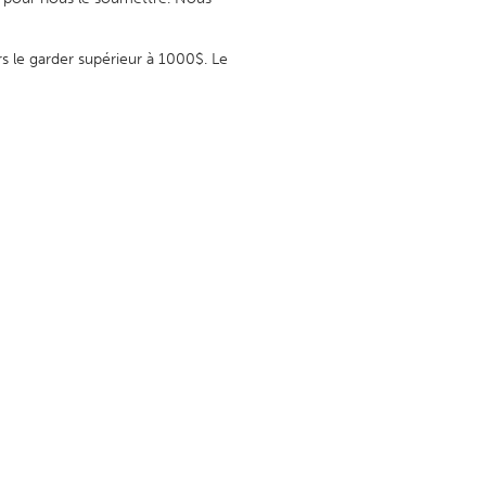
s le garder supérieur à 1000$. Le
Burlingame-San Mateo, CA
Durham, NC
 MA
Ipswich, MA
Newburgh, NY
Peekskill, NY
Rhode Island
Santa Cruz, CA
Washington, DC