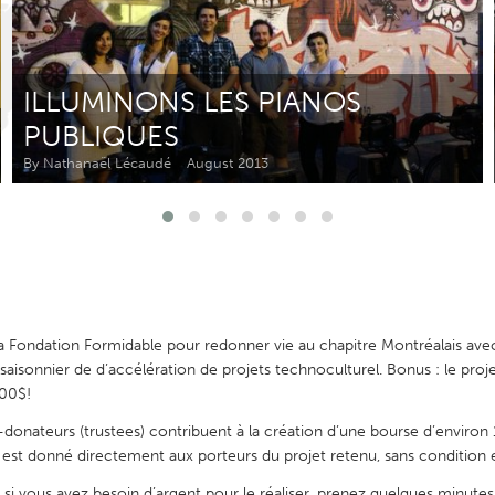
Kitchener-Waterloo
New Glasgow
hore
Toronto
ILLUMINONS LES PIANOS
PUBLIQUES
By Nathanaël Lécaudé
August 2013
am
Utrecht
la Fondation Formidable pour redonner vie au chapitre Montréalais avec
aisonnier de d’accélération de projets technoculturel. Bonus : le proje
000$!
onateurs (trustees) contribuent à la création d’une bourse d’environ 1
 est donné directement aux porteurs du projet retenu, sans condition e
t si vous avez besoin d’argent pour le réaliser, prenez quelques minut