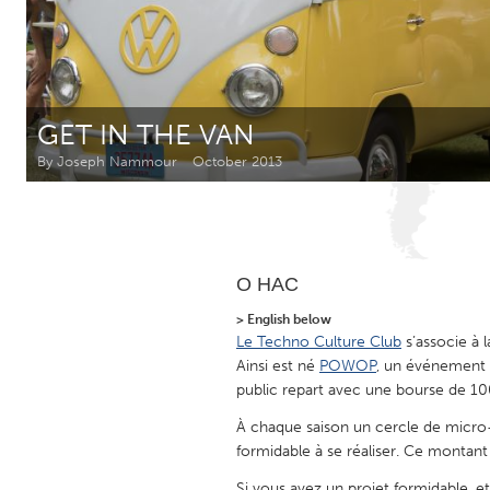
Amherstburg
Kingston
Ottawa
South S
MALAYSIA
GET IN THE VAN
Kuala Lumpur
By Joseph Nammour
October 2013
NETHERLANDS
Leiden
Rotterd
О НАС
QATAR
> English below
Qatar
Le Techno Culture Club
s’associe à 
Ainsi est né
POWOP
, un événement s
public repart avec une bourse de 1
SINGAPORE
À chaque saison un cercle de micro-d
Singapore
formidable à se réaliser. Ce montant
Si vous avez un projet formidable, e