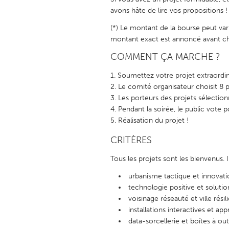
UNITED KINGDOM
avons hâte de lire vos propositions !
Glasgow
(*) Le montant de la bourse peut va
montant exact est annoncé avant ch
UNITED STATES
COMMENT ÇA MARCHE ?
Ann Arbor, MI
Austin, T
Soumettez votre projet extraordi
Cass Clay
Chicago,
Le comité organisateur choisit 8 pr
Les porteurs des projets sélecti
Gainesville, FL
Georget
Pendant la soirée, le public vote p
Key West, FL
Los Ange
Réalisation du projet !
Newburyport, MA
North Mi
CRITÈRES
Philadelphia, PA
Pittsburg
Tous les projets sont les bienvenus. 
Rockport, MA
San Anto
urbanisme tactique et innovati
technologie positive et soluti
Seattle, WA
South Be
voisinage réseauté et ville résil
Westminster, MD
installations interactives et ap
data-sorcellerie et boîtes à ou