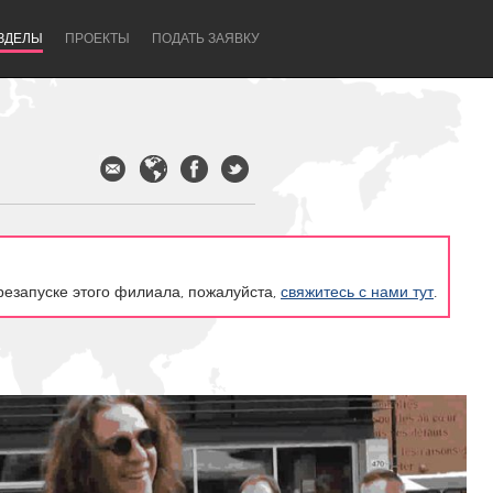
ЗДЕЛЫ
ПРОЕКТЫ
ПОДАТЬ ЗАЯВКУ
резапуске этого филиала, пожалуйста,
свяжитесь с нами тут
.
Newcastle