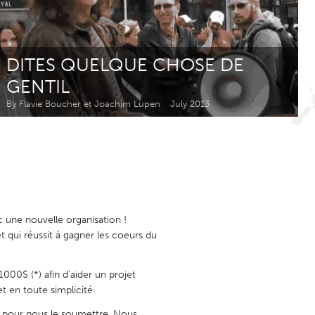
Newmarket
DITES QUELQUE CHOSE DE
GENTIL
By Flavie Boucher et Joachim Lupen
July 2013
 une nouvelle organisation !
t qui réussit à gagner les coeurs du
000$ (*) afin d’aider un projet
t en toute simplicité.
es pour nous le soumettre. Nous