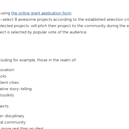
 using
the online grant application form
.
-select 8 awesome projects according to the established selection crit
elected projects, will pitch their project to the community during the 
ect is selected by popular vote of the audience.
cluding for example, those in the realm of:
novation
acks
ient cities
ative story-telling
toolkits
jects:
er-discplinary
ural community
more real than an idea)