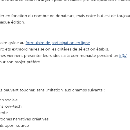
rier en fonction du nombre de donateurs, mais notre but est de toujour
aque édition.
X
Baltimore, MD
Boston, MA
naire grâce au
formulaire de participation en ligne
.
 IL
Cleveland, OH
Detroit, MI
ojets extraordinaires selon les critères de sélection établis.
onnés viennent présenter leurs idées à la communauté pendant un
5@7
.
own, MA
Gloucester, MA
Hamilton-Wenham,
our son projet préféré.
les, CA
Miami, FL
New York City, NY
nneapolis, MN
Oahu, HI
Orlando, FL
h, PA
Portland, OR
Poughkeepsie, NY
Ils peuvent toucher, sans limitation, aux champs suivants :
nio, TX
San Francisco, CA
San Jose, CA
on sociale
ons low-tech
nd, IN
St. Paul, MN
State College, PA
iente
proches narratives créatives
tils open-source