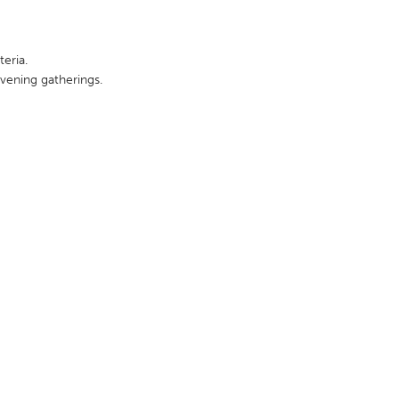
eria.
evening gatherings.