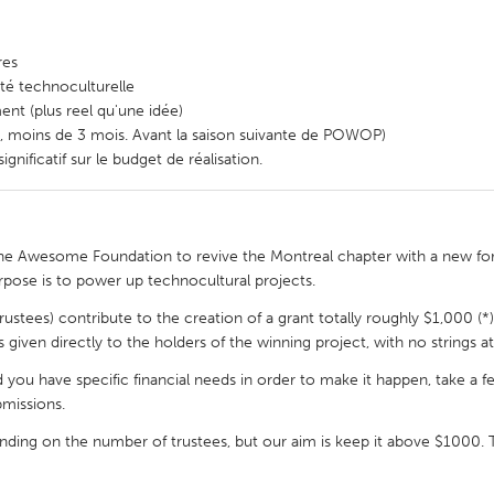
res
té technoculturelle
nt (plus reel qu'une idée)
nt, moins de 3 mois. Avant la saison suivante de POWOP)
gnificatif sur le budget de réalisation.
the Awesome Foundation to revive the Montreal chapter with a new f
rpose is to power up technocultural projects.
trustees) contribute to the creation of a grant totally roughly $1,000 (
s given directly to the holders of the winning project, with no strings a
you have specific financial needs in order to make it happen, take a f
missions.
nding on the number of trustees, but our aim is keep it above $1000.