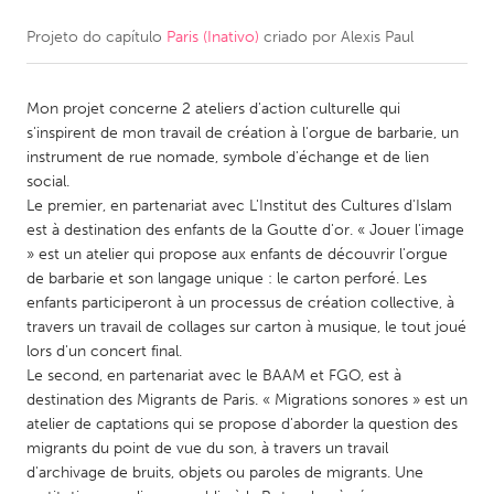
Projeto do capítulo
Paris (Inativo)
criado por
Alexis Paul
CANADA
Amherstburg
Kingston
Mon projet concerne 2 ateliers d'action culturelle qui
Kitchener-Waterloo
New Glasgow
s'inspirent de mon travail de création à l'orgue de barbarie, un
Newmarket
Ottawa
instrument de rue nomade, symbole d'échange et de lien
social.
South Shore
Toronto
Le premier, en partenariat avec L'Institut des Cultures d'Islam
est à destination des enfants de la Goutte d'or. « Jouer l'image
» est un atelier qui propose aux enfants de découvrir l'orgue
MALAYSIA
de barbarie et son langage unique : le carton perforé. Les
Kuala Lumpur
enfants participeront à un processus de création collective, à
travers un travail de collages sur carton à musique, le tout joué
lors d'un concert final.
NETHERLANDS
Le second, en partenariat avec le BAAM et FGO, est à
Leiden
Rotterdam
destination des Migrants de Paris. « Migrations sonores » est un
atelier de captations qui se propose d'aborder la question des
Utrecht
migrants du point de vue du son, à travers un travail
d'archivage de bruits, objets ou paroles de migrants. Une