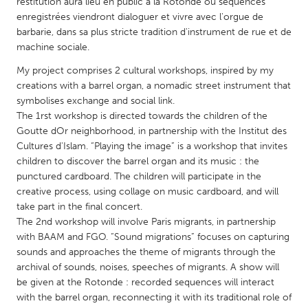
QATAR
restitution aura lieu en public à la Rotonde où séquences
enregistrées viendront dialoguer et vivre avec l'orgue de
Qatar
barbarie, dans sa plus stricte tradition d'instrument de rue et de
machine sociale.
SINGAPORE
My project comprises 2 cultural workshops, inspired by my
Singapore
creations with a barrel organ, a nomadic street instrument that
symbolises exchange and social link.
The 1rst workshop is directed towards the children of the
UNITED KINGDOM
Goutte dOr neighborhood, in partnership with the Institut des
Glasgow
Cultures d'Islam. “Playing the image” is a workshop that invites
children to discover the barrel organ and its music : the
punctured cardboard. The children will participate in the
UNITED STATES
creative process, using collage on music cardboard, and will
Ann Arbor, MI
take part in the final concert.
Austin, TX
The 2nd workshop will involve Paris migrants, in partnership
Baltimore, MD
Boston, MA
with BAAM and FGO. “Sound migrations” focuses on capturing
sounds and approaches the theme of migrants through the
Burlingame-San Mateo, CA
Cass Clay
archival of sounds, noises, speeches of migrants. A show will
Chicago, IL
Cleveland, OH
be given at the Rotonde : recorded sequences will interact
with the barrel organ, reconnecting it with its traditional role of
Detroit, MI
Durham, NC