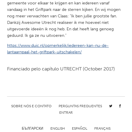
QATAR
gemeente voor elkaar te krijgen en kan iedereen vanaf
Qatar
vandaag in het Griftpark naar de sterren kijken. En wij mogen
nog meer verwachten van Claas: "Ik ben jullie grootste fan.
Dankzij Awesome Utrecht realiseer ik me hoeveel niet
SINGAPORE
uitgevoerde ideeën ik nog heb. En dat heeft lang genoeg
Singapore
geduurd. Ik ga ze nu uitvoeren.”
https://www.duic.nl/opmerkelijk/iedereen-kan-nu-de-
lantaarnpaal-het-griftpark-uitschakelen/
UNITED KINGDOM
Glasgow
Financiado pelo capítulo
UTRECHT
(October 2017)
UNITED STATES
Ann Arbor, MI
Austin, TX
Baltimore, MD
Boston, MA
SOBRE NÓS E CONTATO
PERGUNTAS FREQUENTES
Burlingame-San Mateo, CA
Cass Clay
ENTRAR
Chicago, IL
Cleveland, OH
Detroit, MI
Durham, NC
БЪЛГАРСКИ
ENGLISH
ESPAÑOL
FRANÇAIS