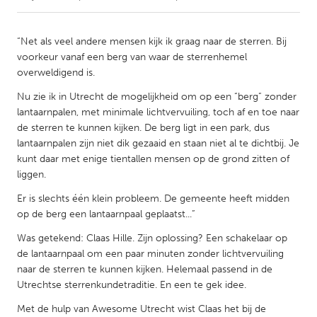
CANADA
“Net als veel andere mensen kijk ik graag naar de sterren. Bij
Amherstburg
Kingston
voorkeur vanaf een berg van waar de sterrenhemel
overweldigend is.
Kitchener-Waterloo
New Glasgow
Nu zie ik in Utrecht de mogelijkheid om op een “berg” zonder
Newmarket
Ottawa
lantaarnpalen, met minimale lichtvervuiling, toch af en toe naar
South Shore
Toronto
de sterren te kunnen kijken. De berg ligt in een park, dus
lantaarnpalen zijn niet dik gezaaid en staan niet al te dichtbij. Je
kunt daar met enige tientallen mensen op de grond zitten of
MALAYSIA
liggen.
Kuala Lumpur
Er is slechts één klein probleem. De gemeente heeft midden
op de berg een lantaarnpaal geplaatst...”
NETHERLANDS
Was getekend: Claas Hille. Zijn oplossing? Een schakelaar op
Leiden
Rotterdam
de lantaarnpaal om een paar minuten zonder lichtvervuiling
naar de sterren te kunnen kijken. Helemaal passend in de
Utrecht
Utrechtse sterrenkundetraditie. En een te gek idee.
Met de hulp van Awesome Utrecht wist Claas het bij de