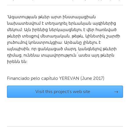
CANADA
"Ազատության թևեր արտ ինստալացիան
Amherstburg
Kingston
նախատեսվում է տեղադրել երևանյան այգիներից
մեկում: Այն իրենից ներկայացնելու է վեր հառնված
Kitchener-Waterloo
New Glasgow
թևերի տեսքով մետաղական, թեթև, կինետիկ շարժի
Newmarket
Ottawa
լուծումով կոնստրուկցիա: Արձանը լինելու է
այնպիսին, որ ցանկացած մարդ, կանգնելով թևերի
South Shore
Toronto
դիմաց, ունենա տպավորություն`ասես այդ թևերն
իրենն են:
MALAYSIA
Kuala Lumpur
Financiado pelo capítulo
YEREVAN
(June 2017)
Visit this project's web site
→
NETHERLANDS
Leiden
Rotterdam
Utrecht