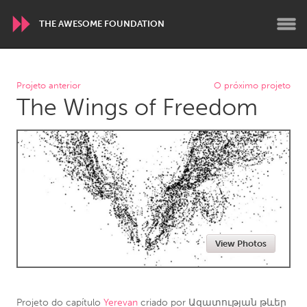
THE AWESOME FOUNDATION
WORLDWIDE
Projeto anterior
O próximo projeto
The Wings of Freedom
Conservation and Climate
Disability
Dragon Dreaming
On the Water
ARMENIA
Javakhk
Yerevan
AUSTRALIA
View Photos
Adelaide
Fleurieu
Lake Mac
Lower Hunter
Newcastle
Sydney
Projeto do capítulo
Yerevan
criado por
Ազատության թևեր