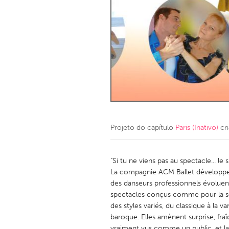
Amherstburg
Kingston
Ottawa
South S
MALAYSIA
Kuala Lumpur
NETHERLANDS
Leiden
Rotterd
Projeto do capítulo
Paris (Inativo)
cr
QATAR
Qatar
"Si tu ne viens pas au spectacle... le s
La compagnie ACM Ballet développe 
des danseurs professionnels évoluen
SINGAPORE
spectacles conçus comme pour la s
Singapore
des styles variés, du classique à la v
baroque. Elles amènent surprise, fraî
vraiment vus comme un public, et l