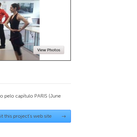
Newmarket
View Photos
o pelo capítulo
PARIS
(June
it this project's web site
→