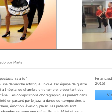
Kitchener-Waterloo
New Glasgow
hore
Toronto
am
Utrecht
iado por
Martel
Financiad
pectacle ira à toi"
2016)
une démarche artistique unique. Par équipe de quatre
t à l'hôpital de chambre en chambre, présentant des
Vis
cène. Ces compositions chorégraphiques puisent dans
ariété en passant par le jazz, la danse contemporaine, le
cheur, émotion, évasion, plaisir. Les patients sont
a chambre comme une scène. Pour le 14 juillet, nous