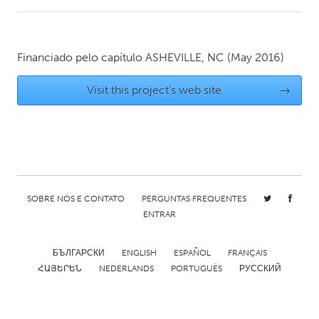
CANADA
Amherstburg
Kingston
Financiado pelo capítulo
ASHEVILLE, NC
(May 2016)
Kitchener-Waterloo
New Glasgow
Visit this project's web site
→
Newmarket
Ottawa
South Shore
Toronto
MALAYSIA
Kuala Lumpur
SOBRE NÓS E CONTATO
PERGUNTAS FREQUENTES
ENTRAR
NETHERLANDS
Leiden
Rotterdam
БЪЛГАРСКИ
ENGLISH
ESPAÑOL
FRANÇAIS
ՀԱՅԵՐԵՆ
NEDERLANDS
PORTUGUÊS
РУССКИЙ
Utrecht