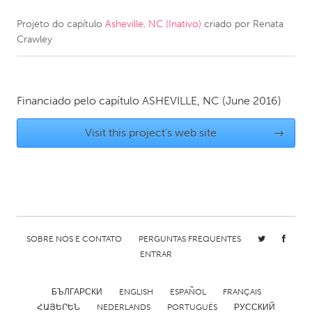
Projeto do capítulo
Asheville, NC (Inativo)
criado por
Renata
CANADA
Crawley
Amherstburg
Kingston
Kitchener-Waterloo
New Glasgow
Newmarket
Ottawa
Financiado pelo capítulo
ASHEVILLE, NC
(June 2016)
South Shore
Toronto
Visit this project's web site
→
MALAYSIA
Kuala Lumpur
NETHERLANDS
SOBRE NÓS E CONTATO
PERGUNTAS FREQUENTES
Leiden
Rotterdam
ENTRAR
Utrecht
БЪЛГАРСКИ
ENGLISH
ESPAÑOL
FRANÇAIS
ՀԱՅԵՐԵՆ
NEDERLANDS
PORTUGUÊS
РУССКИЙ