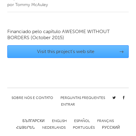
por
Tommy McAuley
CANADA
Amherstburg
Kingston
Financiado pelo capítulo
AWESOME WITHOUT
Kitchener-Waterloo
New Glasgow
BORDERS
(October 2015)
Newmarket
Ottawa
Visit this project's web site
→
South Shore
Toronto
MALAYSIA
Kuala Lumpur
SOBRE NÓS E CONTATO
PERGUNTAS FREQUENTES
NETHERLANDS
ENTRAR
Leiden
Rotterdam
Utrecht
БЪЛГАРСКИ
ENGLISH
ESPAÑOL
FRANÇAIS
ՀԱՅԵՐԵՆ
NEDERLANDS
PORTUGUÊS
РУССКИЙ