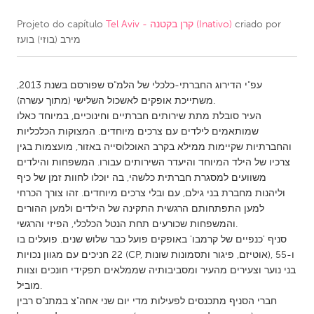
criado por
Tel Aviv - קרן בקטנה (Inativo)
Projeto do capítulo
CANADA
מירב (בוזי) בועז
Amherstburg
Kingston
Kitchener-Waterloo
New Glasgow
עפ"י הדירוג החברתי-כלכלי של הלמ"ס שפורסם בשנת 2013,
Newmarket
Ottawa
משתייכת אופקים לאשכול השלישי (מתוך עשרה).
העיר סובלת מתת שירותים חברתיים וחינוכיים, במיוחד כאלו
South Shore
Toronto
שמותאמים לילדים עם צרכים מיוחדים. המצוקות הכלכליות
והחברתיות שקיימות ממילא בקרב האוכלוסייה באזור, מועצמות בגין
צרכיו של הילד המיוחד והיעדר השירותים עבורו. המשפחות והילדים
MALAYSIA
משוועים למסגרת חברתית כלשהי, בה יוכלו לחוות זמן של כיף
Kuala Lumpur
וליהנות מחברת בני גילם, עם ובלי צרכים מיוחדים. זהו צורך הכרחי
למען התפתחותם הרגשית התקינה של הילדים ולמען ההורים
והמשפחות שכורעים תחת הנטל הכלכלי, הפיזי והרגשי.
NETHERLANDS
סניף 'כנפיים של קרמבו' באופקים פועל כבר שלוש שנים. פועלים בו
Leiden
Rotterdam
22 חניכים עם מגוון נכויות (CP, אוטיזם, פיגור ותסמונות שונות), ו-55
בני נוער וצעירים מהעיר ומסביבותיה שממלאים תפקידי חונכים וצוות
Utrecht
מוביל.
חברי הסניף מתכנסים לפעילות מדי יום שני אחה"צ במתנ"ס רבין