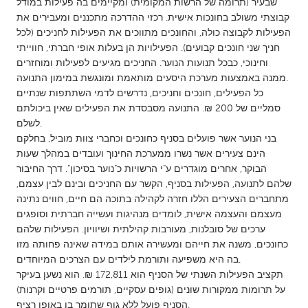
QATAR
שבעיר (תרומה של הרשות המקומית) ומקיימים בה פעילות במודל
קבוצתי משולב בחונכות אישית. רכזי ההדרכה מתכננים ומעבירים את
Qatar
הפעילות לקבוצה כולה, והחונכים מתווכים את הפעילות לחניכים (לכל
חניך שני חונכים קבועים). הפעילויות הן בעלות אופי חברתי, חווייתי
וחינוכי, כבכל תנועות הנוער. החניכים מגיעים לפעילות ומוחזרים
SINGAPORE
ממנה באמצעות מערכת היסעים מותאמת ומונגשת במימון התנועה.
Singapore
כל הפעילים, חונכים וחניכים, נדרשים לדמי השתתפות שנתיים
סמליים של 200 ₪. התנועה מסבסדת את הפעילים שאין ביכולתם
לשלם.
UNITED KINGDOM
בני הנוער אשר פועלים בסניף כחונכים וכחברי צוות מוביל, בחלקם
Glasgow
הינם צעירים אשר נשרו ממערכת החינוך ועובדים במהלך שעות
הבוקר, אחרים מוגדרים ע"י הרשויות כ"נוער בסיכון". דרך החיבור
שלהם לתנועה, הפעילות בסניף, הקשר עם החניכים ובינם לבין עצמם,
UNITED STATES
מתחברים הצעירים הללו חזרה לקהילה בתוכה הם חיים, חווים נתינה
Ann Arbor, MI
Austin, TX
מעצמם והעצמה אישית, לומדים מנהיגות ועשייה חברתית וסופגים
ערכים של סובלנות, מעורבות קהילתית ושיוויון. הפעילות שלהם
Baltimore, MD
Boston, MA
כחונכים, משנה את חייהם ומעשירה אותם במידה שאינה פחותה מזו
Burlingame-San Mateo, CA
Cass Clay
בה היא משפיעה ותורמת לילדים עם הצרכים המיוחדים.
תקציב הפעילות השנתי של הסניף הוא 172,811 ₪. הוא נשען בעיקר
Chicago, IL
Cleveland, OH
על תרומות ממקורות שונים (גופים עסקיים, תורמים פרטיים וקרנות)
Detroit, MI
Durham, NC
הסניף פועל ללא גוף שתומך בו באופן רציף.