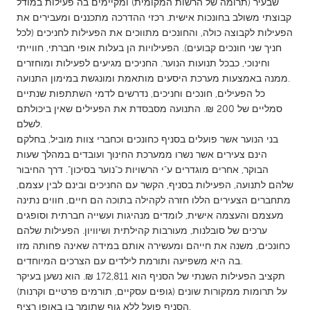
QATAR
שבעיר (תרומה של הרשות המקומית) ומקיימים בה פעילות במודל
קבוצתי משולב בחונכות אישית. רכזי ההדרכה מתכננים ומעבירים את
Qatar
הפעילות לקבוצה כולה, והחונכים מתווכים את הפעילות לחניכים (לכל
חניך שני חונכים קבועים). הפעילויות הן בעלות אופי חברתי, חווייתי
וחינוכי, כבכל תנועות הנוער. החניכים מגיעים לפעילות ומוחזרים
SINGAPORE
ממנה באמצעות מערכת היסעים מותאמת ומונגשת במימון התנועה.
Singapore
כל הפעילים, חונכים וחניכים, נדרשים לדמי השתתפות שנתיים
סמליים של 200 ₪. התנועה מסבסדת את הפעילים שאין ביכולתם
לשלם.
UNITED KINGDOM
בני הנוער אשר פועלים בסניף כחונכים וכחברי צוות מוביל, בחלקם
Glasgow
הינם צעירים אשר נשרו ממערכת החינוך ועובדים במהלך שעות
הבוקר, אחרים מוגדרים ע"י הרשויות כ"נוער בסיכון". דרך החיבור
שלהם לתנועה, הפעילות בסניף, הקשר עם החניכים ובינם לבין עצמם,
UNITED STATES
מתחברים הצעירים הללו חזרה לקהילה בתוכה הם חיים, חווים נתינה
Ann Arbor, MI
Austin, TX
מעצמם והעצמה אישית, לומדים מנהיגות ועשייה חברתית וסופגים
ערכים של סובלנות, מעורבות קהילתית ושיוויון. הפעילות שלהם
Baltimore, MD
Boston, MA
כחונכים, משנה את חייהם ומעשירה אותם במידה שאינה פחותה מזו
Burlingame-San Mateo, CA
Cass Clay
בה היא משפיעה ותורמת לילדים עם הצרכים המיוחדים.
תקציב הפעילות השנתי של הסניף הוא 172,811 ₪. הוא נשען בעיקר
Chicago, IL
Cleveland, OH
על תרומות ממקורות שונים (גופים עסקיים, תורמים פרטיים וקרנות)
Detroit, MI
Durham, NC
הסניף פועל ללא גוף שתומך בו באופן רציף.