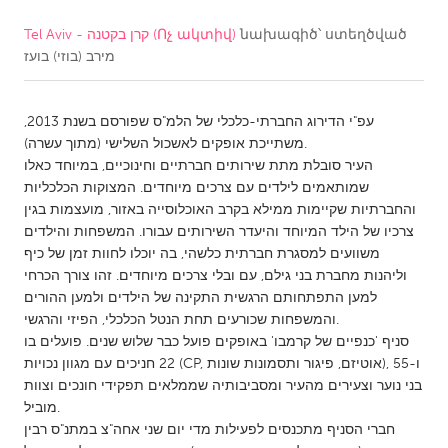
նախագիծ՝ ստեղծված
Tel Aviv - קרן בקטנה (Ոչ ակտիվ)
CANADA
מירב (בוזי) בועז
Amherstburg
Kingston
Kitchener-Waterloo
New Glasgow
עפ"י הדירוג החברתי-כלכלי של הלמ"ס שפורסם בשנת 2013,
Newmarket
Ottawa
משתייכת אופקים לאשכול השלישי (מתוך עשרה).
העיר סובלת מתת שירותים חברתיים וחינוכיים, במיוחד כאלו
South Shore
Toronto
שמותאמים לילדים עם צרכים מיוחדים. המצוקות הכלכליות
והחברתיות שקיימות ממילא בקרב האוכלוסייה באזור, מועצמות בגין
צרכיו של הילד המיוחד והיעדר השירותים עבורו. המשפחות והילדים
MALAYSIA
משוועים למסגרת חברתית כלשהי, בה יוכלו לחוות זמן של כיף
Kuala Lumpur
וליהנות מחברת בני גילם, עם ובלי צרכים מיוחדים. זהו צורך הכרחי
למען התפתחותם הרגשית התקינה של הילדים ולמען ההורים
והמשפחות שכורעים תחת הנטל הכלכלי, הפיזי והרגשי.
NETHERLANDS
סניף 'כנפיים של קרמבו' באופקים פועל כבר שלוש שנים. פועלים בו
Leiden
Rotterdam
22 חניכים עם מגוון נכויות (CP, אוטיזם, פיגור ותסמונות שונות), ו-55
בני נוער וצעירים מהעיר ומסביבותיה שממלאים תפקידי חונכים וצוות
Utrecht
מוביל.
חברי הסניף מתכנסים לפעילות מדי יום שני אחה"צ במתנ"ס רבין