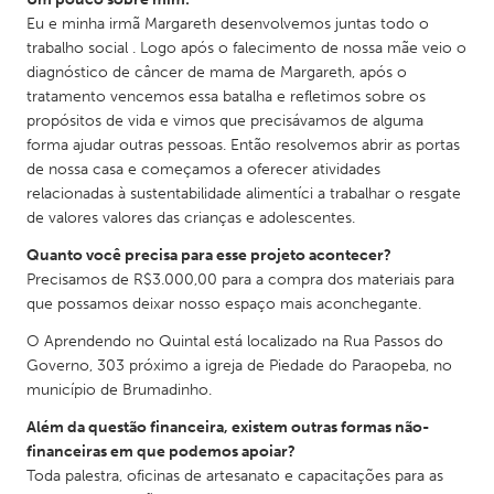
Eu e minha irmã Margareth desenvolvemos juntas todo o
Gainesville, FL
Georgetown, MA
trabalho social . Logo após o falecimento de nossa mãe veio o
Gloucester, MA
Hamilton-Wenham, MA
diagnóstico de câncer de mama de Margareth, após o
tratamento vencemos essa batalha e refletimos sobre os
Ipswich, MA
Key West, FL
propósitos de vida e vimos que precisávamos de alguma
Los Angeles, CA
Miami, FL
forma ajudar outras pessoas. Então resolvemos abrir as portas
de nossa casa e começamos a oferecer atividades
New York City, NY
Newburgh, NY
relacionadas à sustentabilidade alimentíci a trabalhar o resgate
Newburyport, MA
North Minneapolis, MN
de valores valores das crianças e adolescentes.
Oahu, HI
Orlando, FL
Quanto você precisa para esse projeto acontecer?
Precisamos de R$3.000,00 para a compra dos materiais para
Peekskill, NY
Philadelphia, PA
que possamos deixar nosso espaço mais aconchegante.
Pittsburgh, PA
Portland, OR
O Aprendendo no Quintal está localizado na Rua Passos do
Poughkeepsie, NY
Rhode Island
Governo, 303 próximo a igreja de Piedade do Paraopeba, no
município de Brumadinho.
Rockport, MA
San Antonio, TX
Além da questão financeira, existem outras formas não-
San Francisco, CA
San Jose, CA
financeiras em que podemos apoiar?
Santa Cruz, CA
Seattle, WA
Toda palestra, oficinas de artesanato e capacitações para as