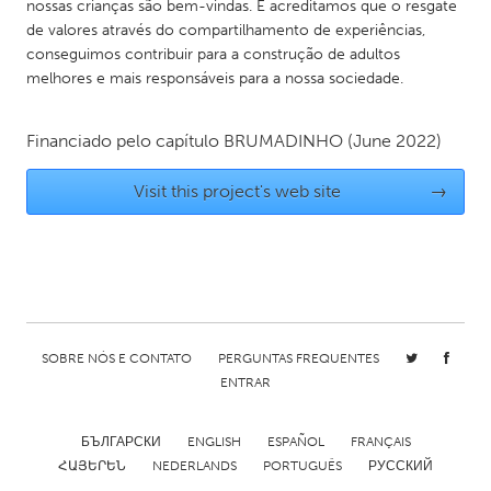
nossas crianças são bem-vindas. E acreditamos que o resgate
South Bend, IN
St. Paul, MN
de valores através do compartilhamento de experiências,
conseguimos contribuir para a construção de adultos
State College, PA
Washington, DC
melhores e mais responsáveis para a nossa sociedade.
Westminster, MD
Financiado pelo capítulo
BRUMADINHO
(June 2022)
UZBEKISTAN
Visit this project's web site
→
Tashkent
SOBRE NÓS E CONTATO
PERGUNTAS FREQUENTES
ENTRAR
БЪЛГАРСКИ
ENGLISH
ESPAÑOL
FRANÇAIS
ՀԱՅԵՐԵՆ
NEDERLANDS
PORTUGUÊS
РУССКИЙ