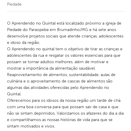
Piedade
CANADA
Amherstburg
Kingston
O Aprendendo no Quintal está localizado próximo a igreja de
Piedade do Paraopeba em Brumadinho/MG e há sete anos
Kitchener-Waterloo
New Glasgow
desenvolve projetos sociais que atende crianças, adolescentes
Newmarket
Ottawa
e idoso da região.
O Aprendendo no quintal tem o objetivo de tirar as crianças e
South Shore
Toronto
adolescentes da rua e resgatar os valores essenciais para que
possam se tornar adultos melhores, além de motivar e
mostrar a importância da alimentação saudável.
MALAYSIA
Reaproveitamento de alimentos, sustentabilidade, aulas de
Kuala Lumpur
culinária e o aproveitamento de cascas de alimentos são
algumas das atividades oferecidas pelo Aprendendo no
Quintal.
NETHERLANDS
Oferecemos para os idosos da nossa região um tarde de chá
Leiden
Rotterdam
com uma boa conversa para que possam sair de casa e que
não se sintam deprimidos. Valorizamos os afazeres do dia a dia
Utrecht
e compartilhamos as nossas histórias de vida para que se
sintam motivados e vivos.