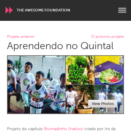
THE AWESOME FOUNDATION
WORLDWIDE
Projeto anterior
O próximo projeto
Aprendendo no Quintal
Conservation and Climate
Disability
Dragon Dreaming
On the Water
ARMENIA
Javakhk
Yerevan
AUSTRALIA
View Photos
Adelaide
Fleurieu
Lake Mac
Lower Hunter
Newcastle
Sydney
Projeto do capítulo
Brumadinho (Inativo)
criado por
Iris da