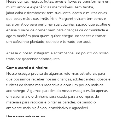
QATAR
Nesse quintal mágico, frutas, ervas e flores se transformam em
muito amor e experiências memoráveis. Tem taioba,
Qatar
jabuticaba e framboesa; tem suculenta, cacto e muitas ervas
que pelas mãos das irmãs Íris e Margareth viram temperos e
SINGAPORE
sal aromático para perfumar sua cozinha. Espaço que acolhe e
ensina o valor de comer bem para crianças da comunidade e
Singapore
agora também para quem quiser chegar, conhecer e tomar
um cafezinho plantado, colhido e torrado por aqui.
UNITED KINGDOM
Acesse o nosso instagram e acompanhe um pouco do nosso
Glasgow
trabalho: @aprendendonoquintal
Como usarei o dinheiro:
UNITED STATES
Nosso espaço precisa de algumas reformas estruturais para
Ann Arbor, MI
Austin, TX
que possamos receber nossas crianças, adolescentes, idosos e
turistas de forma mais receptiva e com um pouco mais de
Baltimore, MD
Boston, MA
aconchego. Algumas paredes do nosso espaço estão apenas
Burlingame-San Mateo, CA
Cass Clay
em alvenaria e o dinheiro será usado para a compras de
materiais para rebocar e pintar as paredes, deixando o
Chicago, IL
Cleveland, OH
ambiente mais higiênico, convidativo e agradável.
Detroit, MI
Durham, NC
Um pouco sobre mim: