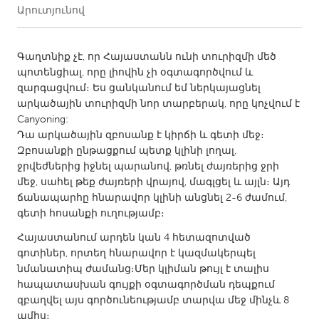
Արուտյունով
CANADA
Amherstburg
Kingston
Գաղտնիք չէ, որ Հայաստանն ունի տուրիզմի մեծ
պոտենցիալ, որը լիովին չի օգտագործվում և
Kitchener-Waterloo
New Glasgow
զարգացվում։ Ես ցանկանում եմ ներկայացնել
Newmarket
Ottawa
արկածային տուրիզմի նոր տարբերակ, որը կոչվում է
Canyoning:
South Shore
Toronto
Դա արկածային զբոսանք է կիրճի և գետի մեջ։
Զբոսանքի ընթացքում պետք կլինի լողալ,
ջրվեժներից իջնել պարանով, թռնել ժայռերից ջրի
MALAYSIA
մեջ, սահել թեք ժայռերի վրայով, մագլցել և այլն։ Այդ
Kuala Lumpur
ճանապարհը հնարավոր կլինի անցնել 2-6 ժամում,
գետի հոսանքի ուղությամբ։
NETHERLANDS
Հայաստանում արդեն կան 4 հետազոտված
Leiden
Rotterdam
գոտիներ, որտեղ հնարավոր է կազմակերպել
նմանատիպ ժամանց։Մեր կլիման թույլ է տալիս
Utrecht
հապատասխան գույքի օգտագործման դեպքում
զբաղվել այս գործունեությամբ տարվա մեջ մինչև 8
ամիս։