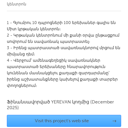
կենտրոն
CANADA
Amherstburg
Kingston
1 - Գյումրու 10 դպրոցների 100 երեխաներ գալիս են
Միտ կրթական կենտրոն։
Kitchener-Waterloo
New Glasgow
2 - Կրթական կենտրոնում մի քանի օրվա ընթացքում
Newmarket
Ottawa
սովորում են սավառնակ պատրաստել։
3 - Իրենց պատրաստած սավառնակնորով մրցում են
South Shore
Toronto
միմյանց դեմ։
4 - Վերջում՝ ամենագեղեցիկ սավառնակներ
պատրաստած երեխաները հնարավորություն
MALAYSIA
կունենան մասնակցելու քաղաքի զարդարմանը՝
Kuala Lumpur
իրենց աշխատանքները կախելով քաղաքի տարբեր
փողոցներում։
NETHERLANDS
Leiden
Rotterdam
Ֆինանսավորված
YEREVAN
կողմից
(December
2025)
Utrecht
Visit this project's web site
→