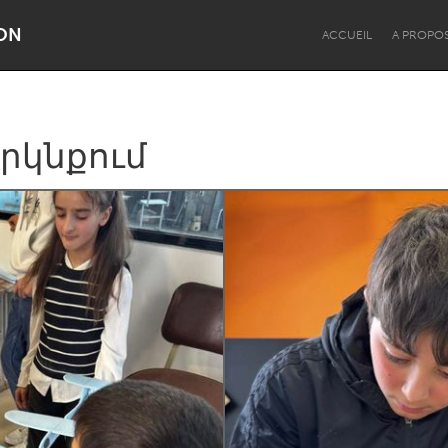
ON
ACCUEIL
A PROPO
րկնքում
Dragon Dreaming
On the Water
Lake Mac
Lower Hunter