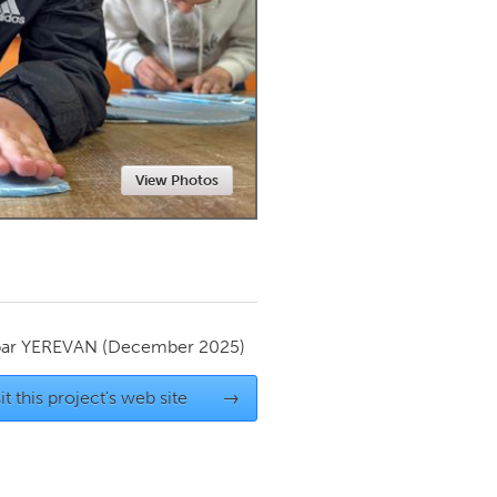
Newmarket
View Photos
par
YEREVAN
(December 2025)
it this project's web site
→