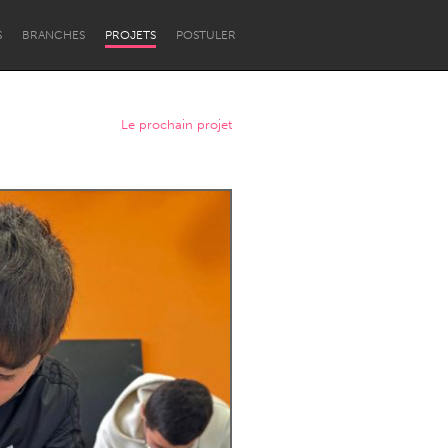
S
BRANCHES
PROJETS
POSTULER
Le prochain projet
Newcastle