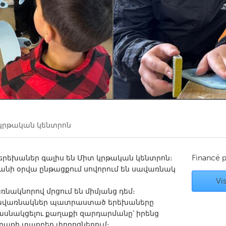
Kitchener-Waterloo
New Glasgow
hore
Toronto
am
Utrecht
կրթական կենտրոն
Financé 
00 երեխաներ գալիս են Միտ կրթական կենտրոն։
քանի օրվա ընթացքում սովորում են սավառնակ
Vis
նակնորով մրցում են միմյանց դեմ։
կ սավառնակներ պատրաստած երեխաները
մասնակցելու քաղաքի զարդարմանը՝ իրենց
աքի տարբեր փողոցներում։