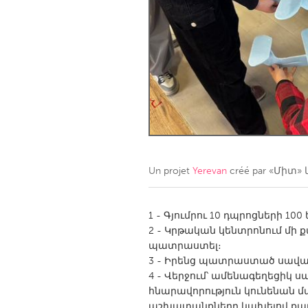
Amherstburg
Kingston
Ottawa
South S
MALAYSIA
Kuala Lumpur
NETHERLANDS
Leiden
Rotterd
Un projet
Yerevan
créé par
«Միտ» 
QATAR
Qatar
1 - Գյումրու 10 դպրոցների 1
2 - Կրթական կենտրոնում մի 
պատրաստել։
SINGAPORE
3 - Իրենց պատրաստած սավառ
Singapore
4 - Վերջում՝ ամենագեղեցի
հնարավորություն կունենան 
աշխատանքները կախելով քաղ