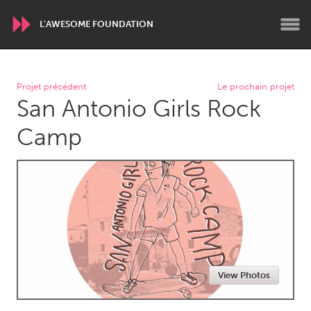
L'AWESOME FOUNDATION
WORLDWIDE
Projet précédent
Le prochain projet
San Antonio Girls Rock
Conservation and Climate
Disability
Dragon Dreaming
On the Water
Camp
ARMENIA
Javakhk
Yerevan
AUSTRALIA
Adelaide
Fleurieu
Lake Mac
Lower Hunter
View Photos
Newcastle
Sydney