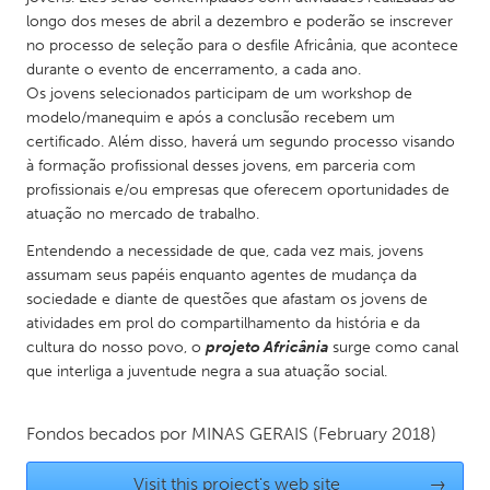
QATAR
longo dos meses de abril a dezembro e poderão se inscrever
Qatar
no processo de seleção para o desfile Africânia, que acontece
durante o evento de encerramento, a cada ano.
Os jovens selecionados participam de um workshop de
SINGAPORE
modelo/manequim e após a conclusão recebem um
Singapore
certificado. Além disso, haverá um segundo processo visando
à formação profissional desses jovens, em parceria com
profissionais e/ou empresas que oferecem oportunidades de
UNITED KINGDOM
atuação no mercado de trabalho.
Glasgow
Entendendo a necessidade de que, cada vez mais, jovens
assumam seus papéis enquanto agentes de mudança da
UNITED STATES
sociedade e diante de questões que afastam os jovens de
atividades em prol do compartilhamento da história e da
Ann Arbor, MI
Austin, TX
cultura do nosso povo, o
projeto Africânia
surge como canal
Baltimore, MD
Boston, MA
que interliga a juventude negra a sua atuação social.
Burlingame-San Mateo, CA
Cass Clay
Fondos becados por
MINAS GERAIS
(February 2018)
Chicago, IL
Cleveland, OH
Detroit, MI
Durham, NC
Visit this project's web site
→