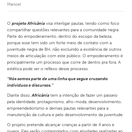
Manoel
CANADA
Amherstburg
Kingston
O
projeto Africânia
visa interligar pautas, tendo como foco
compartilhar questões relevantes para a comunidade negra.
Kitchener-Waterloo
New Glasgow
Parte do empoderamento, dentro do escopo da beleza,
Newmarket
Ottawa
porque esse tem sido um forte meio de contato com a
juventude negra de BH, não excluindo a existência de outros
South Shore
Toronto
meios de articulação com este público. O empoderamento é
principalmente um processo que corre de dentro pra fora. A
estética pode ser o reflexo desse processo.
MALAYSIA
Kuala Lumpur
“Nós somos parte de uma linha que segue cruzando
indivíduos e discursos.”
Diante disso,
Africânia
tem a intenção de fazer um passeio
NETHERLANDS
pela identidade, protagonismo, afro-moda, desenvolvimento,
Leiden
Rotterdam
empreendedorismo e demais pautas relevantes para a
Utrecht
manutenção da cultura e pelo desenvolvimento da juventude.
O projeto pretende alcançar crianças a partir de 4 anos e
jovens. Eles serão contemplados com atividades realizadas ao