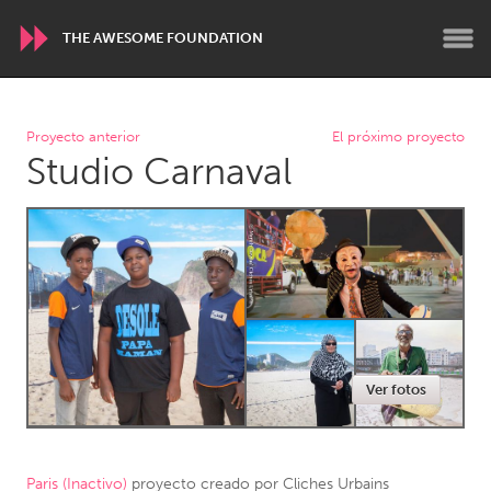
THE AWESOME FOUNDATION
WORLDWIDE
Proyecto anterior
El próximo proyecto
Studio Carnaval
Conservation and Climate
Disability
Dragon Dreaming
On the Water
ARMENIA
Javakhk
Yerevan
AUSTRALIA
Ver fotos
Adelaide
Fleurieu
Lake Mac
Lower Hunter
Newcastle
Sydney
Paris (Inactivo)
proyecto creado por
Cliches Urbains