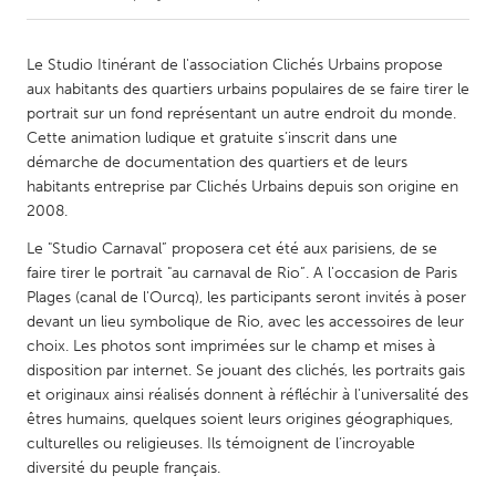
CANADA
Le Studio Itinérant de l'association Clichés Urbains propose
Amherstburg
Kingston
aux habitants des quartiers urbains populaires de se faire tirer le
portrait sur un fond représentant un autre endroit du monde.
Kitchener-Waterloo
New Glasgow
Cette animation ludique et gratuite s’inscrit dans une
Newmarket
Ottawa
démarche de documentation des quartiers et de leurs
habitants entreprise par Clichés Urbains depuis son origine en
South Shore
Toronto
2008.
Le "Studio Carnaval” proposera cet été aux parisiens, de se
MALAYSIA
faire tirer le portrait "au carnaval de Rio”. A l'occasion de Paris
Kuala Lumpur
Plages (canal de l'Ourcq), les participants seront invités à poser
devant un lieu symbolique de Rio, avec les accessoires de leur
choix. Les photos sont imprimées sur le champ et mises à
NETHERLANDS
disposition par internet. Se jouant des clichés, les portraits gais
Leiden
Rotterdam
et originaux ainsi réalisés donnent à réfléchir à l'universalité des
êtres humains, quelques soient leurs origines géographiques,
Utrecht
culturelles ou religieuses. Ils témoignent de l’incroyable
diversité du peuple français.