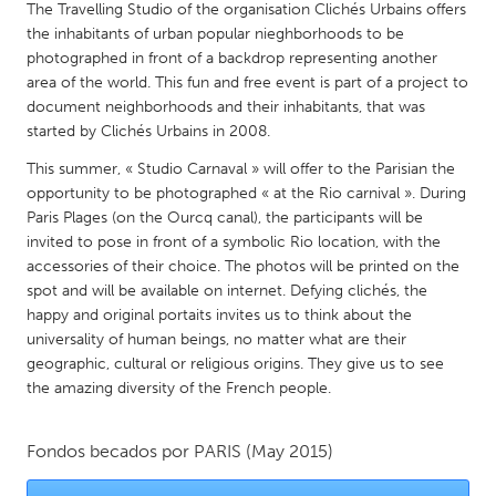
QATAR
The Travelling Studio of the organisation Clichés Urbains offers
Qatar
the inhabitants of urban popular nieghborhoods to be
photographed in front of a backdrop representing another
area of the world. This fun and free event is part of a project to
SINGAPORE
document neighborhoods and their inhabitants, that was
started by Clichés Urbains in 2008.
Singapore
This summer, « Studio Carnaval » will offer to the Parisian the
opportunity to be photographed « at the Rio carnival ». During
UNITED KINGDOM
Paris Plages (on the Ourcq canal), the participants will be
Glasgow
invited to pose in front of a symbolic Rio location, with the
accessories of their choice. The photos will be printed on the
spot and will be available on internet. Defying clichés, the
UNITED STATES
happy and original portaits invites us to think about the
Ann Arbor, MI
Austin, TX
universality of human beings, no matter what are their
geographic, cultural or religious origins. They give us to see
Baltimore, MD
Boston, MA
the amazing diversity of the French people.
Burlingame-San Mateo, CA
Cass Clay
Chicago, IL
Cleveland, OH
Fondos becados por
PARIS
(May 2015)
Detroit, MI
Durham, NC