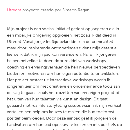
Utrecht
proyecto creado por
Simeon Regan
CANADA
Amherstburg
Kingston
Mijn project is een sociaal initiatief gericht op jongeren die in
Kitchener-Waterloo
New Glasgow
een moeilijke omgeving opgroeien, net zoals ik dat deed in
Newmarket
Ottawa
Utrecht. Vanaf jonge leeftijd belandde ik in de criminaliteit,
maar door inspirerende ontmoetingen tijdens mijn detentie
South Shore
Toronto
leerde ik dat ik mijn pad kon veranderen. Nu wil ik jongeren
helpen hetzelfde te doen door middel van workshops,
coaching en ervaringsverhalen die hen nieuwe perspectieven
MALAYSIA
bieden en motiveren om hun eigen potentie te ontwikkelen.
Kuala Lumpur
Het project bestaat uit interactieve workshops waarin ik
jongeren leer om met creatieve en ondernemende tools aan
de slag te gaan—zoals het opzetten van een eigen project of
NETHERLANDS
het uiten van hun talenten via kunst en design. Dit gaat
Leiden
Rotterdam
gepaard met real-life storytelling sessies waarin ik mijn verhaal
vertel en hen help om keuzes te maken die hun toekomst
Utrecht
positief beïnvloeden. Door deze aanpak geef ik jongeren de
handvatten om hun pad opnieuw te kiezen en iets positiefs op