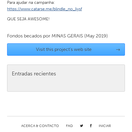
QATAR
Para ajudar na campanha:
https://www.catarse.me/blindle_no_liysf
Qatar
QUE SEJA AWESOME!
SINGAPORE
Fondos becados por
MINAS GERAIS
(May 2019)
Singapore
Visit this project's web site
→
UNITED KINGDOM
Glasgow
Entradas recientes
UNITED STATES
Ann Arbor, MI
Austin, TX
Baltimore, MD
Boston, MA
Burlingame-San Mateo, CA
Cass Clay
Chicago, IL
Cleveland, OH
ACERCA & CONTACTO
FAQ
INICIAR
Detroit, MI
Durham, NC