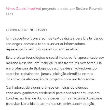
Minas Gerais (Inactivo)
proyecto creado por
Rosiane Resende
CANADA
Leite
Amherstburg
Kingston
Kitchener-Waterloo
New Glasgow
CONVERSOR INCLUSIVO
Newmarket
Ottawa
Um dispositivo ‘conversor’ de textos digitais para Braile, dando
South Shore
Toronto
aos cegos, acesso a todo o universo informacional
representado pelo Google e buscadores afins.
Este projeto tecnológico e social inclusivo foi apresentado por
MALAYSIA
Rosiane Resende, em Maio 2019 nas fronteiras Awesome. Ela
Kuala Lumpur
é a professora de Biologia dos alunos desenvolvedores do
aparelho, trabalhando, juntos, iniciação científica com o
incentivo de elaboração de projetos com um lado social.
NETHERLANDS
Leiden
Rotterdam
Ganhadores de alguns prêmios em feiras de ciências
escolares, ganharam credencial para concorrer em uma em
Utrecht
Londres, ao final de Julho. E pedem uma mãozinha Awesome
para viabilizar a ida de ao menos um deles à competição.