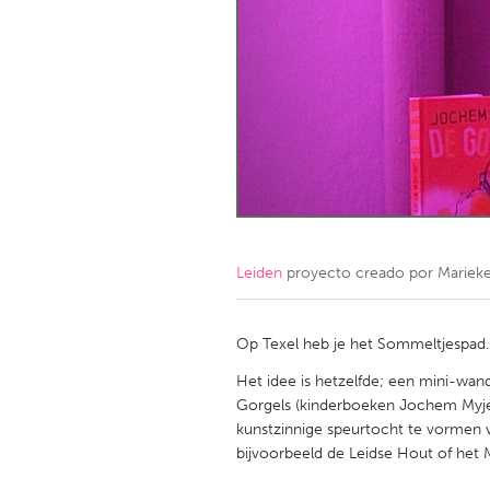
Amherstburg
Kingston
Ottawa
South S
MALAYSIA
Kuala Lumpur
NETHERLANDS
Leiden
Rotterd
Leiden
proyecto creado por
Mariek
QATAR
Qatar
Op Texel heb je het Sommeltjespad
Het idee is hetzelfde; een mini-wa
SINGAPORE
Gorgels (kinderboeken Jochem Myje
kunstzinnige speurtocht te vormen v
Singapore
bijvoorbeeld de Leidse Hout of het