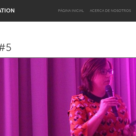
ATION
PÁGINA INICIAL
ACERCA DE NOSOTROS
 #5
Dragon Dreaming
On the Water
Lake Mac
Lower Hunter