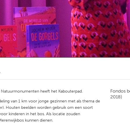
Kitchener-Waterloo
New Glasgow
hore
Toronto
am
Utrecht
e
Fondos b
. Natuurmonumenten heeft het Kabouterpad.
2018)
ndeling van 1 km voor jonge gezinnen met als thema de
r). Houten beelden worden gebruik om een soort
oor kinderen in het bos. Als locatie zouden
 Merenwijkbos kunnen dienen.