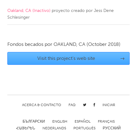
Oakland, CA (Inactivo)
proyecto creado por
Jess Dene
CANADA
Schlesinger
Amherstburg
Kingston
Kitchener-Waterloo
New Glasgow
Newmarket
Ottawa
Fondos becados por
OAKLAND, CA
(October 2018)
South Shore
Toronto
Visit this project's web site
→
MALAYSIA
Kuala Lumpur
NETHERLANDS
ACERCA & CONTACTO
FAQ
INICIAR
Leiden
Rotterdam
Utrecht
БЪЛГАРСКИ
ENGLISH
ESPAÑOL
FRANÇAIS
ՀԱՅԵՐԵՆ
NEDERLANDS
PORTUGUÊS
РУССКИЙ