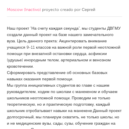
Moscow (Inactivo)
proyecto creado por
Сергей
CANADA
Amherstburg
Kingston
Наш проект "На счету каждая секунда", мы студенты ДВГМУ
Kitchener-Waterloo
New Glasgow
создали данный проект на базе нашего замечательного
Newmarket
Ottawa
вуза. Цель данного пректа: Акцентировать внимание
учащихся 9-11 классов на важной роли первой неотложной
South Shore
Toronto
помощи при внезапной остановки сердца, асфиксии
(удушье) инородным телом, артериальном и венозном
кровотечении.
MALAYSIA
Сформировать представление об основных базовых
Kuala Lumpur
навыках оказания первой помощи.
Мы группа инициативных студентов во главе с нашим
руковадителем, ходим по школам с манекеном и обучаем
NETHERLANDS
школьников неотложной помощи. Проводим не только
Leiden
Rotterdam
теоретическую, но и практическую подготовку, каждый
школьник отробатывает навыки на манекене.Данный проект
Utrecht
долгосрочный, мы планирум охватить, не только школы, но
и не медицинские вузы, сады, сузы, обучение граждан на