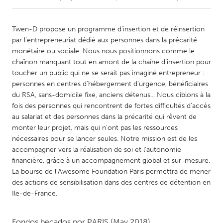
CANADA
Twen-D propose un programme d’insertion et de réinsertion
Amherstburg
Kingston
par l’entrepreneuriat dédié aux personnes dans la précarité
monétaire ou sociale. Nous nous positionnons comme le
Kitchener-Waterloo
New Glasgow
chaînon manquant tout en amont de la chaîne d’insertion pour
Newmarket
Ottawa
toucher un public qui ne se serait pas imaginé entrepreneur :
personnes en centres d’hébergement d’urgence, bénéficiaires
South Shore
Toronto
du RSA, sans-domicile fixe, anciens détenus... Nous ciblons à la
fois des personnes qui rencontrent de fortes difficultés d’accès
au salariat et des personnes dans la précarité qui rêvent de
MALAYSIA
monter leur projet, mais qui n’ont pas les ressources
Kuala Lumpur
nécessaires pour se lancer seules. Notre mission est de les
accompagner vers la réalisation de soi et l’autonomie
financière, grâce à un accompagnement global et sur-mesure.
NETHERLANDS
La bourse de l’Awesome Foundation Paris permettra de mener
Leiden
Rotterdam
des actions de sensibilisation dans des centres de détention en
Utrecht
Ile-de-France.
Fondos becados por
PARIS
(May 2018)