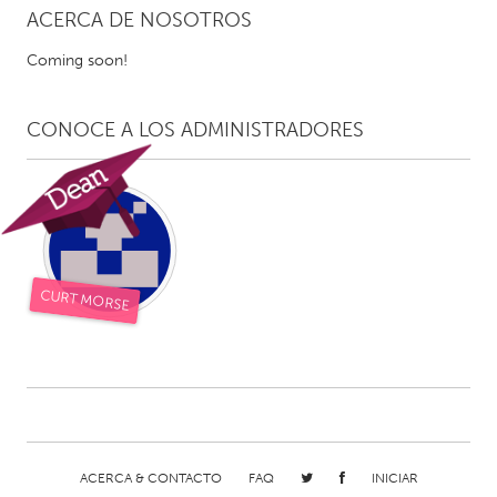
ACERCA DE NOSOTROS
CANADA
Coming soon!
Amherstburg
Kingston
Kitchener-Waterloo
New Glasgow
CONOCE A LOS ADMINISTRADORES
Newmarket
Ottawa
South Shore
Toronto
MALAYSIA
Kuala Lumpur
CURT MORSE
NETHERLANDS
Leiden
Rotterdam
Utrecht
ACERCA & CONTACTO
FAQ
INICIAR