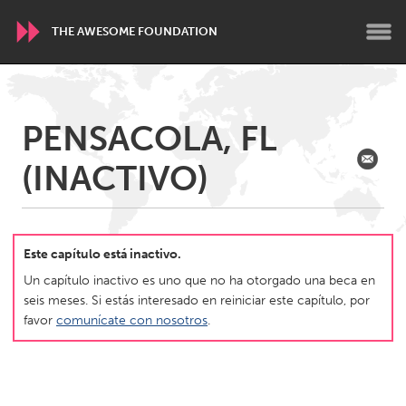
THE AWESOME FOUNDATION
WORLDWIDE
PENSACOLA, FL
Conservation and Climate
Disability
Dragon Dreaming
(INACTIVO)
On the Water
ARMENIA
Javakhk
Yerevan
Este capítulo está inactivo.
Un capítulo inactivo es uno que no ha otorgado una beca en
seis meses. Si estás interesado en reiniciar este capítulo, por
AUSTRALIA
favor
comunícate con nosotros
.
Adelaide
Fleurieu
Lake Mac
Lower Hunter
Newcastle
Sydney