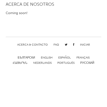
ACERCA DE NOSOTROS
CANADA
Coming soon!
Amherstburg
Kingston
Kitchener-Waterloo
New Glasgow
Newmarket
Ottawa
South Shore
Toronto
ACERCA & CONTACTO
FAQ
INICIAR
MALAYSIA
БЪЛГАРСКИ
ENGLISH
ESPAÑOL
FRANÇAIS
Kuala Lumpur
ՀԱՅԵՐԵՆ
NEDERLANDS
PORTUGUÊS
РУССКИЙ
NETHERLANDS
Leiden
Rotterdam
Utrecht