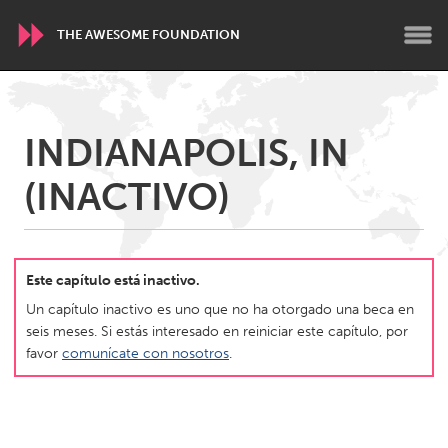
THE AWESOME FOUNDATION
WORLDWIDE
INDIANAPOLIS, IN
Conservation and Climate
Disability
Dragon Dreaming
(INACTIVO)
On the Water
ARMENIA
Javakhk
Yerevan
Este capítulo está inactivo.
Un capítulo inactivo es uno que no ha otorgado una beca en
seis meses. Si estás interesado en reiniciar este capítulo, por
AUSTRALIA
favor
comunícate con nosotros
.
Adelaide
Fleurieu
Lake Mac
Lower Hunter
Newcastle
Sydney