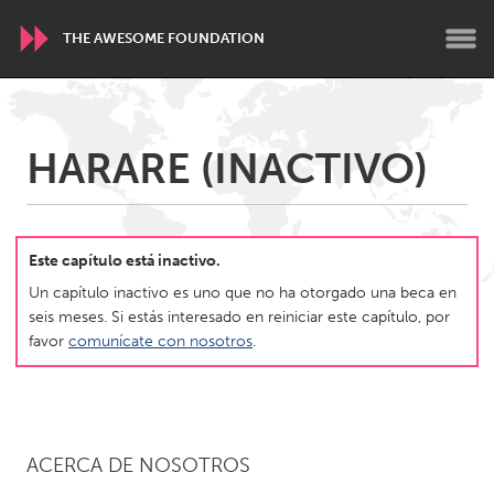
THE AWESOME FOUNDATION
WORLDWIDE
HARARE (INACTIVO)
Conservation and Climate
Disability
Dragon Dreaming
On the Water
Este capítulo está inactivo.
ARMENIA
Un capítulo inactivo es uno que no ha otorgado una beca en
Javakhk
Yerevan
seis meses. Si estás interesado en reiniciar este capítulo, por
favor
comunícate con nosotros
.
AUSTRALIA
Adelaide
Fleurieu
Lake Mac
Lower Hunter
ACERCA DE NOSOTROS
Newcastle
Sydney