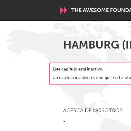
THE AWESOME FOUND
WORLDWIDE
HAMBURG (I
Conservation and Climate
Disability
ARMENIA
Este capítulo está inactivo.
Javakhk
Yerevan
Un capítulo inactivo es uno que no ha otor
AUSTRALIA
Adelaide
Fleurieu
Sydney
ACERCA DE NOSOTROS
-
CANADA