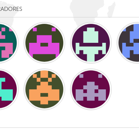
Kitchener-Waterloo
New Glasgow
RADORES
hore
Toronto
am
Utrecht