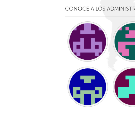
Amherstburg
Kingston
CONOCE A LOS ADMINIST
Ottawa
South S
MALAYSIA
Kuala Lumpur
NETHERLANDS
Leiden
Rotterd
QATAR
Qatar
SINGAPORE
Singapore