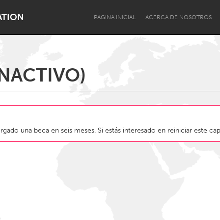
ATION
PÁGINA INICIAL
ACERCA DE NOSOTROS
NACTIVO)
Dragon Dreaming
On the Water
gado una beca en seis meses. Si estás interesado en reiniciar este cap
Lake Mac
Lower Hunter