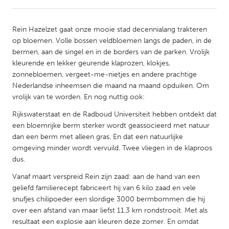
CANADA
Rein Hazelzet gaat onze mooie stad decennialang trakteren
Amherstburg
Kingston
op bloemen. Volle bossen veldbloemen langs de paden, in de
bermen, aan de singel en in de borders van de parken. Vrolijk
Kitchener-Waterloo
New Glasgow
kleurende en lekker geurende klaprozen, klokjes,
Newmarket
Ottawa
zonnebloemen, vergeet-me-nietjes en andere prachtige
Nederlandse inheemsen die maand na maand opduiken. Om
South Shore
Toronto
vrolijk van te worden. En nog nuttig ook:
Rijkswaterstaat en de Radboud Universiteit hebben ontdekt dat
MALAYSIA
een bloemrijke berm sterker wordt geassocieerd met natuur
Kuala Lumpur
dan een berm met alleen gras. En dat een natuurlijke
omgeving minder wordt vervuild. Twee vliegen in de klaproos
dus.
NETHERLANDS
Vanaf maart verspreid Rein zijn zaad: aan de hand van een
Leiden
Rotterdam
geliefd familierecept fabriceert hij van 6 kilo zaad en vele
Utrecht
snufjes chilipoeder een slordige 3000 bermbommen die hij
over een afstand van maar liefst 11,3 km rondstrooit. Met als
resultaat een explosie aan kleuren deze zomer. En omdat