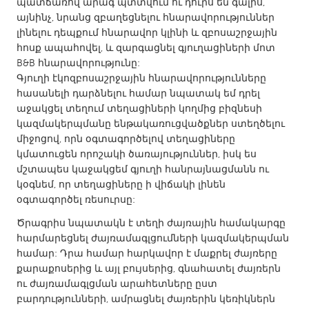
QATAR
պատճառով արագ պտտվում ու դուրս են գալիս,
այնինչ, նրանց զբաղեցնելու հնարավորություններ
Qatar
լինելու դեպքում հնարավոր կլինի և զբոսաշրջային
հոսք ապահովել, և զարգացնել գյուղացիների մոտ
SINGAPORE
B&B հնարավորությունը:
Գյուղի էկոզբոսաշրջային հնարավորությունները
Singapore
հասանելի դարձնելու համար նպատակ եմ դրել
աջակցել տեղում տեղացիների կողմից բիզնեսի
կազմակերպմանը ենթակառուցվածքներ ստեղծելու
UNITED KINGDOM
միջոցով, որն օգտագործելով տեղացիները
Glasgow
կմատուցեն որոշակի ծառայություններ, իսկ ես
մշտապես կաջակցեմ գյուղի հանրայնացմանն ու
կօգնեմ, որ տեղացիները ի վիճակի լինեն
UNITED STATES
օգտագործել ռեսուրսը:
Ann Arbor, MI
Austin, TX
Ծրագրիս նպատակն է տեղի ժայռային համակարգը
Baltimore, MD
Boston, MA
հարմարեցնել ժայռամագլցումների կազմակերպման
համար: Դրա համար հարկավոր է մաքրել ժայռերը
Burlingame-San Mateo, CA
Cass Clay
քարաքոսերից և այլ բույսերից, գնահատել ժայռերն
Chicago, IL
Cleveland, OH
ու ժայռամագլցման արահետները ըստ
բարդությունների, ամրացնել ժայռերին կեռիկներն
Detroit, MI
Durham, NC