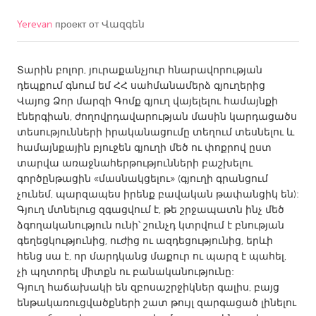
Yerevan
проект от
Վազգեն
CANADA
Amherstburg
Kingston
Տարին բոլոր, յուրաքանչյուր հնարավորության
Kitchener-Waterloo
New Glasgow
դեպքում գնում եմ ՀՀ սահմանամերձ գյուղերից
Newmarket
Ottawa
Վայոց Ձոր մարզի Գոմք գյուղ վայելելու համայնքի
էներգիան, ժողովրդավարության մասին կարդացածս
South Shore
Toronto
տեսությունների իրականացումը տեղում տեսնելու և
համայնքային բյուջեն գյուղի մեծ ու փոքրով ըստ
տարվա առաջնահերթությունների բաշխելու
MALAYSIA
գործընթացին «մասնակցելու» (գյուղի գրանցում
Kuala Lumpur
չունեմ, պարզապես իրենք բավական թափանցիկ են):
Գյուղ մտնելուց զգացվում է, թե շրջապատն ինչ մեծ
ձգողականություն ունի՝ շունչդ կտրվում է բնության
NETHERLANDS
գեղեցկությունից, ուժից ու ազդեցությունից, երևի
Leiden
Rotterdam
հենց սա է, որ մարդկանց մաքուր ու պարզ է պահել,
չի պղտորել միտքն ու բանականությունը:
Utrecht
Գյուղ հաճախակի են զբոսաշրջիկներ գալիս, բայց
ենթակառուցվածքների շատ թույլ զարգացած լինելու