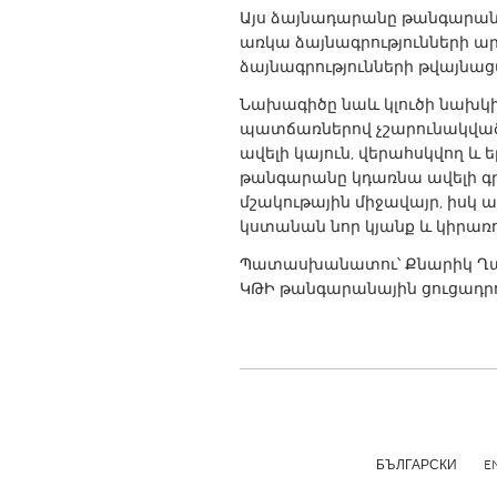
UZBEKISTAN
Այս ձայնադարանը թանգարան
առկա ձայնագրությունների ա
Tashkent
ձայնագրությունների թվայնա
Նախագիծը նաև կլուծի նախկ
պատճառներով չշարունակված
ավելի կայուն, վերահսկվող և 
թանգարանը կդառնա ավելի գր
մշակութային միջավայր, իսկ
կստանան նոր կյանք և կիրառո
Պատասխանատու՝ Քնարիկ Ղ
ԿԹԻ թանգարանային ցուցադրո
БЪЛГАРСКИ
E