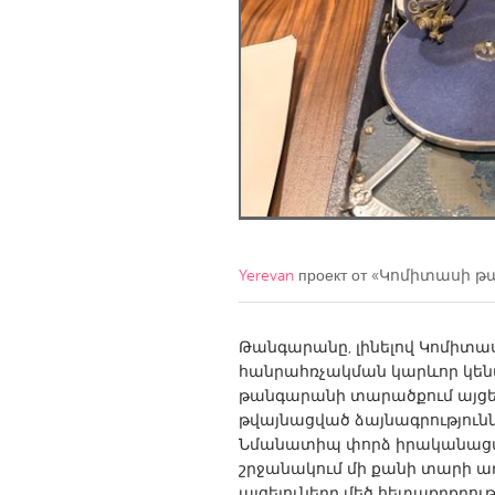
Amherstburg
Kingston
Ottawa
South S
MALAYSIA
Kuala Lumpur
NETHERLANDS
Leiden
Rotterd
Yerevan
проект от
«Կոմիտասի թ
QATAR
Qatar
Թանգարանը, լինելով Կոմիտ
հանրահռչակման կարևոր կենտր
թանգարանի տարածքում այցե
SINGAPORE
թվայնացված ձայնագրություն
Singapore
Նմանատիպ փորձ իրականացվե
շրջանակում մի քանի տարի առ
այցելուները մեծ հետաքրքրու