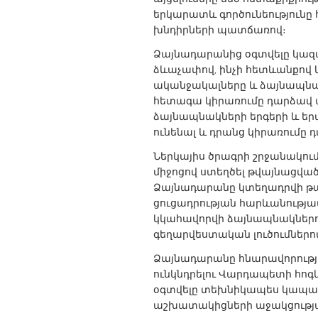
UNITED KINGDOM
երկարատև գործունեություն
Glasgow
խնդիրների պատճառով։
Ձայնադարանից օգտվելը կա
ձևաչափով, ինչի հետևանքով
UNITED STATES
ականջակալները և ձայնապնակ
Ann Arbor, MI
Austin, T
հետագա կիրառումը դարձավ 
Cass Clay
ձայնապնակների երգերի և եր
Chicago,
ունենալ և դրանց կիրառումը 
Gainesville, FL
Georget
Ներկայիս ծրագրի շրջանակու
Key West, FL
Los Ange
միջոցով ստեղծել թվայնացվա
Ձայնադարանը կտեղադրվի թա
Newburyport, MA
North Mi
ցուցադրության հարևանությա
Philadelphia, PA
Pittsburg
կկահավորվի ձայնապնակներ
գեղարվեստական լուծումներո
Rockport, MA
San Anto
Ձայնադարանը հնարավորությո
Seattle, WA
South Be
ունկնդրելու Վարդապետի հոգ
Westminster, MD
օգտվելը տեխնիկապես կապ
աշխատակիցների աջակցությ