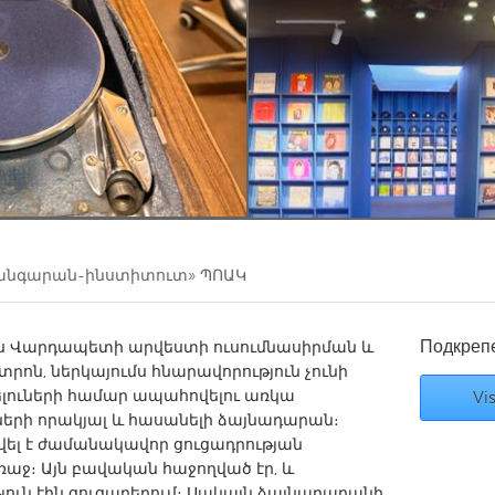
Kitchener-Waterloo
New Glasgow
hore
Toronto
am
Utrecht
անգարան-ինստիտուտ» ՊՈԱԿ
Подкреп
աս Վարդապետի արվեստի ուսումնասիրման և
ոն, ներկայումս հնարավորություն չունի
լուների համար ապահովելու առկա
Vis
ների որակյալ և հասանելի ձայնադարան։
լ է ժամանակավոր ցուցադրության
աջ։ Այն բավական հաջողված էր, և
թյուն էին ցուցաբերում։ Սակայն ձայնադարանի