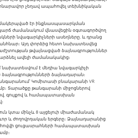
ը հնարավոր չեղավ ապահովել տեխնիկական
զմակերպված էր ինքնասպասարկման
 կարճ ժամանակում վնասվեցին օգտագործվող
ների նվագարկիչների ասեղները, և դրանց
X
Baltimore, MD
Boston, MA
անհնար։ Այդ փորձից հետո նախատեսվեց
աժշտության թվայնացված ձայնագրություններ
 IL
Cleveland, OH
Detroit, MI
դարձնել ավելի ժամանակակից։
own, MA
Gloucester, MA
Hamilton-Wenham,
մ նախատեսվում է մեդիա նվագարկիչի
les, CA
Miami, FL
New York City, NY
ծ ձայնագրությունների ձայնադարան։
նգարանում՝ Կոմիտասի բնակարանի VR
nneapolis, MN
Oahu, HI
Orlando, FL
մբ։ Տարածքը թանգարանի միջոցներով
h, PA
Portland, OR
Poughkeepsie, NY
ով, գույքով և համապատասխան
վ։
nio, TX
San Francisco, CA
San Jose, CA
ւն կտա մինչև 8 այցելուի միաժամանակ
nd, IN
St. Paul, MN
State College, PA
ևոր և ժողովրդական երգերը։ Ձայնադարանից
ահովվի ցուցասրահների համապատասխան
ամբ։