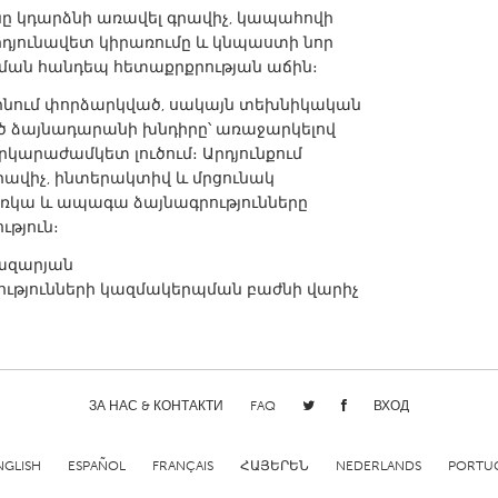
ը կդարձնի առավել գրավիչ, կապահովի
րդյունավետ կիրառումը և կնպաստի նոր
ցման հանդեպ հետաքրքրության աճին։
ինում փորձարկված, սակայն տեխնիկական
 ձայնադարանի խնդիրը՝ առաջարկելով
երկարաժամկետ լուծում։ Արդյունքում
ավիչ, ինտերակտիվ և մրցունակ
 առկա և ապագա ձայնագրությունները
ւթյուն։
ազարյան
ւթյունների կազմակերպման բաժնի վարիչ
ЗА НАС & КОНТАКТИ
FAQ
ВХОД
NGLISH
ESPAÑOL
FRANÇAIS
ՀԱՅԵՐԵՆ
NEDERLANDS
PORTU