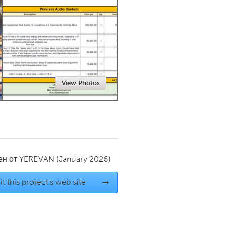
Newmarket
View Photos
ен от
YEREVAN
(January 2026)
it this project's web site
→