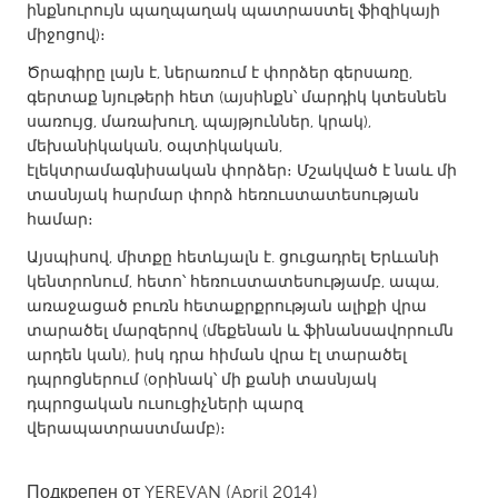
ինքնուրույն պաղպաղակ պատրաստել ֆիզիկայի
Gainesville, FL
Georgetown, MA
միջոցով)։
Gloucester, MA
Hamilton-Wenham, MA
Ծրագիրը լայն է, ներառում է փորձեր գերսառը,
գերտաք նյութերի հետ (այսինքն՝ մարդիկ կտեսնեն
Ipswich, MA
Key West, FL
սառույց, մառախուղ, պայթյուններ, կրակ),
Los Angeles, CA
Miami, FL
մեխանիկական, օպտիկական,
էլեկտրամագնիսական փորձեր։ Մշակված է նաև մի
New York City, NY
Newburgh, NY
տասնյակ հարմար փորձ հեռուստատեսության
Newburyport, MA
North Minneapolis, MN
համար։
Oahu, HI
Orlando, FL
Այսպիսով, միտքը հետևյալն է. ցուցադրել Երևանի
կենտրոնում, հետո՝ հեռուստատեսությամբ, ապա,
Peekskill, NY
Philadelphia, PA
առաջացած բուռն հետաքրքրության ալիքի վրա
Pittsburgh, PA
Portland, OR
տարածել մարզերով (մեքենան և ֆինանսավորումն
արդեն կան), իսկ դրա հիման վրա էլ տարածել
Poughkeepsie, NY
Rhode Island
դպրոցներում (օրինակ՝ մի քանի տասնյակ
Rockport, MA
San Antonio, TX
դպրոցական ուսուցիչների պարզ
վերապատրաստմամբ)։
San Francisco, CA
San Jose, CA
Santa Cruz, CA
Seattle, WA
Подкрепен от
YEREVAN
(April 2014)