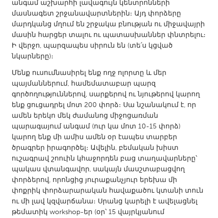
QATAR
անգամ աշխարհի լավագույն կենտրոնների
մասնագետ շրջանավարտներին։ Այդ փորձերը
Qatar
մարդկանց մղում են շրջակա բնության ու միջավայրի
մասին հարցեր տալու ու պատասխաններ փնտրելու։
SINGAPORE
Ի վերջո, պարզապես սիրուն են (տե՛ս կցված
նկարները)։
Singapore
Մենք ուսումնասիրել ենք ողջ ոլորտը և մեր
պայմաններում, համեմատաբար պարզ
UNITED KINGDOM
գործողություններով, սարքերով ու նյութերով կարող
Glasgow
ենք ցուցադրել մոտ 200 փորձ։ Սա նշանակում է, որ
ամեն երեկո մեկ ժամանոց միջոցառման
պարագայում անգամ (ուր կա մոտ 10-15 փորձ)
UNITED STATES
կարող ենք մի ամիս ամեն օր էապես տարբեր
Ann Arbor, MI
Austin, TX
ծրագրեր իրագործել։ Ավելին, բեմական խիստ
ուշագրավ շոուին կհաջորդեն բաց տաղավարները՝
Baltimore, MD
Boston, MA
պակաս վտանգավոր, սակայն մասշտաբացվող
Burlingame-San Mateo, CA
Cass Clay
փորձերով, որոնցից յուրաքանչյուր երեխա մի
փոքրիկ փորձարարական հավաքածու կտանի տուն
Chicago, IL
Cleveland, OH
ու մի լավ կզվարճանա։ Սրանց կարելի է ավելացնել
թեմատիկ workshop-եր (օր՝ 15 վայրկյանում
Detroit, MI
Durham, NC