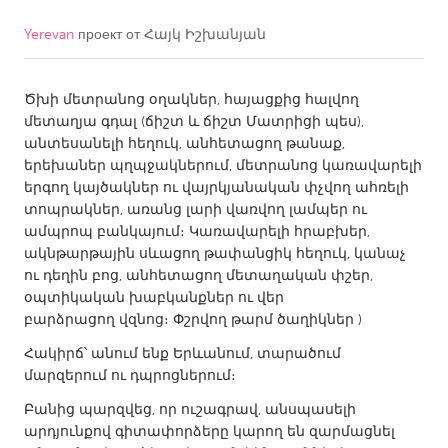
Yerevan
проект от
Հայկ Իշխանյան
CANADA
Amherstburg
Kingston
Ծխի մետրանոց օղակներ, հայացքից հալվող
Kitchener-Waterloo
New Glasgow
մետաղյա գդալ (ճիշտ և ճիշտ Մատրիցի պես),
Newmarket
Ottawa
անտեսանելի հեղուկ, անհետացող թանաք,
երեխաներ պղպջակներում, մետրանոց կառավարելի
South Shore
Toronto
երգող կայծակներ ու վայրկյանական փչվող ահռելի
տոպրակներ, առանց լարի վառվող լամպեր ու
ամպրոպ բանկայում։ Կառավարելի հրաբխեր,
MALAYSIA
ակնթարթային սևացող թափանցիկ հեղուկ, կանաչ
Kuala Lumpur
ու դեղին բոց, անհետացող մետաղական փշեր,
օպտիկական խաբկանքներ ու վեր
բարձրացող վզնոց։ Փշրվող թարմ ծաղիկներ )
NETHERLANDS
Հակիրճ՝ անում ենք Երևանում, տարածում
Leiden
Rotterdam
մարզերում ու դպրոցներում։
Utrecht
Բանից պարզվեց, որ ուշագրավ, անսպասելի
արդյունքով գիտափորձերը կարող են զարմացնել