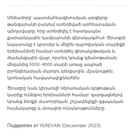
CANADA
Մեծամորը՝ պատմահնագիտական արգելոց-
Amherstburg
Kingston
թանգարանի բակում ստեղծված արհեստական
պեղավայրը, որը ստեղծվել է հատկապես
Kitchener-Waterloo
New Glasgow
քարարկղային դամբարանի վերակազմում։ Ծրագրի
Newmarket
Ottawa
նպատակը է կրտսեր և միջին դպրոցական տարիքի
երեխաների համար ստեղծել գիտակրթական և
South Shore
Toronto
ժամանցային վայր, որտեղ նրանք կծանոթանան
մեզանից 3000-4000 տարի առաջ ապրած
բրոնզեդարյան մարդու կենցաղին, մշակույթին,
MALAYSIA
կրոնական հավատալիքներհին։
Kuala Lumpur
Ծրագրը նաև կիրառվի ներառական կրթության
կարիք ունեցող երեխաների համար՝ զարգացնելով
NETHERLANDS
նրանց ձեռքի մատորիկան, շոշափելիքի զգայական
Leiden
Rotterdam
համակարգը և մտավոր ունակությունները։
Utrecht
Подкрепен от
YEREVAN
(December 2023)