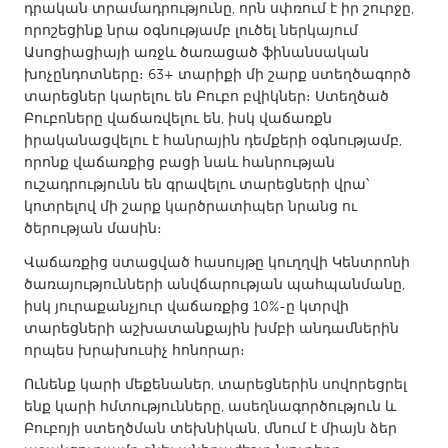
QATAR
դրական տրամադրությունը, որն սփռում է իր շուրջը,
Qatar
որոշեցինք նրա օգնությամբ լուծել ներկայում
Ասոցիացիայի առջև ծառացած ֆինանսական
խոչընդոտները։ 63+ տարիքի մի շարք ստեղծագործ
SINGAPORE
տարեցներ կարելու են Բուբո բվիկներ։ Ստեղծած
Բուբոները վաճառվելու են, իսկ վաճառքն
Singapore
իրականացվելու է հանրային դեմքերի օգնությամբ,
որոնք վաճառքից բացի նաև հանրության
UNITED KINGDOM
ուշադրությունն են գրավելու տարեցների վրա՝
կոտրելով մի շարք կարծրատիպեր նրանց ու
Glasgow
ծերության մասին։
Վաճառքից ստացված հասույթը կուղղվի Կենտրոնի
UNITED STATES
ծառայությունների անվճարության պահպանմանը,
Ann Arbor, MI
Austin, TX
իսկ յուրաքանչյուր վաճառքից 10%-ը կտրվի
տարեցների աշխատանքային խմբի անդամներին
Baltimore, MD
Boston, MA
որպես խրախուսիչ հոնորար։
Burlingame-San Mateo, CA
Cass Clay
Ունենք կարի մեքենաներ, տարեցներին սովորեցրել
Chicago, IL
Cleveland, OH
ենք կարի հմտությունները, ասեղնագործություն և
Բուբոյի ստեղծման տեխնիկան, մնում է միայն ձեր
Detroit, MI
Durham, NC