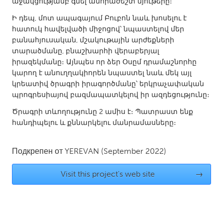
աջակցությամբ գնել անհրաժեշտ նյութերը։
Gainesville, FL
Georgetown, MA
Ի դեպ, մոտ ապագայում Բուբոն նաև խոսելու է
Gloucester, MA
Hamilton-Wenham, MA
հատուկ հավելվածի միջոցով՝ նպաստելով մեր
բանահյուսական, մշակութային արժեքների
Ipswich, MA
Key West, FL
տարածմանը, բնաշխարհի վերաբերյալ
Los Angeles, CA
իրազեկմանը։ Այնպես որ ձեր Օսըմ դրամաշնորհը
Miami, FL
կարող է անուղղակիորեն նպաստել նաև մեկ այլ
New York City, NY
Newburgh, NY
կրեատիվ ծրագրի իրագործմանը՝ երկրաչափական
պրոգրեսիայով բազմապատկելով իր ազդեցությունը։
Newburyport, MA
North Minneapolis, MN
Ծրագրի տևողությունը 2 ամիս է։ Պատրաստ ենք
Oahu, HI
Orlando, FL
հանդիպելու և քննարկելու մանրամասները։
Peekskill, NY
Philadelphia, PA
Pittsburgh, PA
Portland, OR
Подкрепен от
YEREVAN
(September 2022)
Poughkeepsie, NY
Rhode Island
Visit this project's web site
→
Rockport, MA
San Antonio, TX
San Francisco, CA
San Jose, CA
Santa Cruz, CA
Seattle, WA