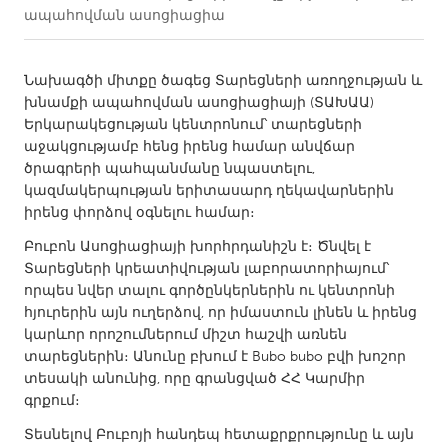
ապահովման ասոցիացիա
CANADA
Amherstburg
Kingston
Նախագծի միտքը ծագեց Տարեցների առողջության և
խնամքի ապահովման ասոցիացիայի (ՏԱԽԱԱ)
Kitchener-Waterloo
New Glasgow
Երկարակեցության կենտրոնում՝ տարեցների
Newmarket
Ottawa
աջակցությամբ հենց իրենց համար անվճար
ծրագրերի պահպանմանը նպաստելու,
South Shore
Toronto
կազմակերպության երիտասարդ ղեկավարներին
իրենց փորձով օգնելու համար։
MALAYSIA
Բուբոն Ասոցիացիայի խորհրդանիշն է։ Ծնվել է
Kuala Lumpur
Տարեցների կրեատիվության լաբորատորիայում՝
որպես նվեր տալու գործընկերներին ու կենտրոնի
հյուրերին այն ուղերձով, որ իմաստուն լինեն և իրենց
NETHERLANDS
կարևոր որոշումներում միշտ հաշվի առնեն
Leiden
Rotterdam
տարեցներին։ Անունը բխում է Bubo bubo բվի խոշոր
տեսակի անունից, որը գրանցված ՀՀ Կարմիր
Utrecht
գրքում։
Տեսնելով Բուբոյի հանդեպ հետաքրքրությունը և այն