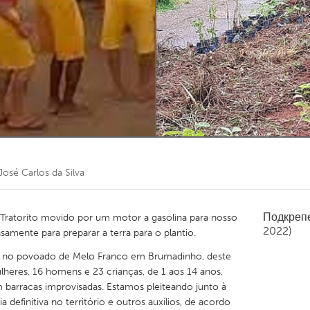
Kitchener-Waterloo
New Glasgow
hore
Toronto
am
Utrecht
José Carlos da Silva
Подкреп
 Tratorito movido por um motor a gasolina para nosso
2022)
samente para preparar a terra para o plantio.
 no povoado de Melo Franco em Brumadinho, deste
eres, 16 homens e 23 crianças, de 1 aos 14 anos,
 barracas improvisadas. Estamos pleiteando junto à
 definitiva no território e outros auxílios, de acordo