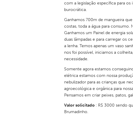
com a legislação específica para os 
UNITED KINGDOM
burocrática.
Glasgow
Ganhamos 700m de mangueira que t
costas, toda a água para consumo. 
UNITED STATES
Ganhamos um Painel de energia sola
Ann Arbor, MI
Austin, T
duas lâmpadas e para carregar os c
a lenha. Temos apenas um vaso sani
Cass Clay
Chicago,
nos foi possível, iniciamos a colhei
Gainesville, FL
Georget
necessidade.
Key West, FL
Los Ange
Somente agora estamos conseguindo vi
elétrica estamos com nossa produçã
Newburyport, MA
North Mi
nebulizador para as crianças que n
agroecológica e orgânica para nossa
Philadelphia, PA
Pittsburg
Pensamos em criar peixes, patos, gal
Rockport, MA
San Anto
Valor solicitado
: R$ 3000 sendo que
Seattle, WA
South Be
Brumadinho.
Westminster, MD