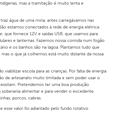
indígenas, mas a tramitação é muito lenta e
raz água de uma mina, antes carregávamos nas
Não estamos conectados à rede de energia elétrica.
r, que fornece 12V e saídas USB, que usamos para
X
Baltimore, MD
Boston, MA
elulares e lanternas. Fazemos nossa comida num fogão
tário e os banhos são na lagoa. Plantamos tudo que
 IL
Cleveland, OH
Detroit, MI
ta, mas o que já colhemos está muito distante da nossa
own, MA
Gloucester, MA
Hamilton-Wenham,
les, CA
Miami, FL
New York City, NY
abilizar escola para as crianças. Por falta de energia
o de artesanato muito limitada e sem poder usar o
nneapolis, MN
Oahu, HI
Orlando, FL
ecessitam. Pretendemos ter uma boa produção
 soberania alimentar e para vender o excedente.
h, PA
Portland, OR
Poughkeepsie, NY
inhas, porcos, cabras.
nio, TX
San Francisco, CA
San Jose, CA
 esse valor foi adiantado pelo fundo rotativo
nd, IN
St. Paul, MN
State College, PA