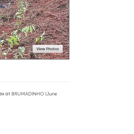
Newmarket
View Photos
ен от
BRUMADINHO
(June