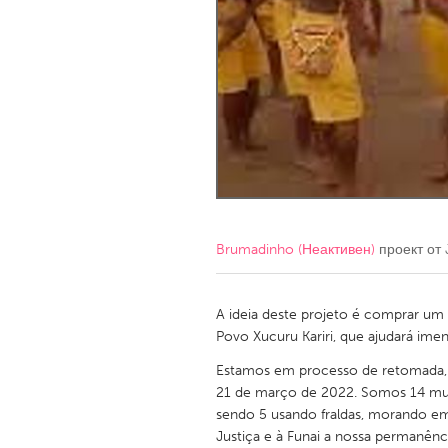
Amherstburg
Kingston
Ottawa
South S
MALAYSIA
Kuala Lumpur
NETHERLANDS
Leiden
Rotterd
Brumadinho (Неактивен)
проект от
QATAR
Qatar
A ideia deste projeto é comprar um
Povo Xucuru Kariri, que ajudará imen
SINGAPORE
Estamos em processo de retomada,
21 de março de 2022. Somos 14 mulh
Singapore
sendo 5 usando fraldas, morando em
Justiça e à Funai a nossa permanência