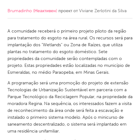
Brumadinho (Неактивен)
проект от
Viviane Zerlotini da Silva
CANADA
Amherstburg
Kingston
A comunidade receberá o primeiro projeto piloto da região
Kitchener-Waterloo
New Glasgow
para tratamento do esgoto na área rural. Os recursos será para
Newmarket
Ottawa
implantação dos "Wetlands” ou Zona de Raízes, que utiliza
plantas no tratamento do esgoto doméstico. Sete
South Shore
Toronto
propriedades da comunidade serão contempladas com o
projeto. Estas propriedades estão localizadas no município de
Esmeraldas, no médio Paraopeba, em Minas Gerais.
MALAYSIA
Kuala Lumpur
A programação será uma promoção do projeto de extensão
Tecnologias de Urbanização Sustentável em parceria com a
Parque Tecnológico da Reciclagem Popular, na propriedade da
NETHERLANDS
moradora Regina. Na sequência, os interessados fazem a visita
de reconhecimento da área onde será feita a escavação e
Leiden
Rotterdam
instalado o primeiro sistema modelo. Após o minicurso de
Utrecht
saneamento descentralizado, o sistema será implantado em
uma residência unifamiliar.