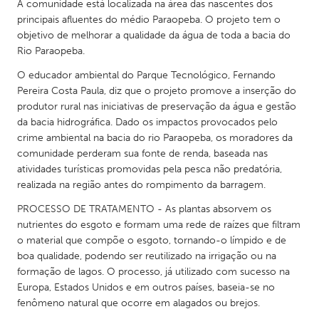
QATAR
A comunidade está localizada na área das nascentes dos
principais afluentes do médio Paraopeba. O projeto tem o
Qatar
objetivo de melhorar a qualidade da água de toda a bacia do
Rio Paraopeba.
SINGAPORE
O educador ambiental do Parque Tecnológico, Fernando
Singapore
Pereira Costa Paula, diz que o projeto promove a inserção do
produtor rural nas iniciativas de preservação da água e gestão
da bacia hidrográfica. Dado os impactos provocados pelo
UNITED KINGDOM
crime ambiental na bacia do rio Paraopeba, os moradores da
Glasgow
comunidade perderam sua fonte de renda, baseada nas
atividades turísticas promovidas pela pesca não predatória,
realizada na região antes do rompimento da barragem.
UNITED STATES
PROCESSO DE TRATAMENTO - As plantas absorvem os
Ann Arbor, MI
Austin, TX
nutrientes do esgoto e formam uma rede de raízes que filtram
Baltimore, MD
Boston, MA
o material que compõe o esgoto, tornando-o límpido e de
boa qualidade, podendo ser reutilizado na irrigação ou na
Burlingame-San Mateo, CA
Cass Clay
formação de lagos. O processo, já utilizado com sucesso na
Chicago, IL
Cleveland, OH
Europa, Estados Unidos e em outros países, baseia-se no
fenômeno natural que ocorre em alagados ou brejos.
Detroit, MI
Durham, NC