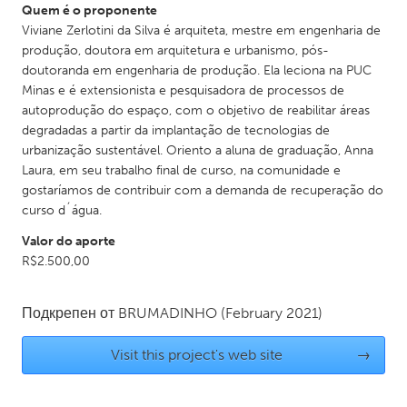
Quem é o proponente
Gainesville, FL
Georgetown, MA
Viviane Zerlotini da Silva é arquiteta, mestre em engenharia de
produção, doutora em arquitetura e urbanismo, pós-
Gloucester, MA
Hamilton-Wenham, MA
doutoranda em engenharia de produção. Ela leciona na PUC
Ipswich, MA
Key West, FL
Minas e é extensionista e pesquisadora de processos de
autoprodução do espaço, com o objetivo de reabilitar áreas
Los Angeles, CA
Miami, FL
degradadas a partir da implantação de tecnologias de
New York City, NY
Newburgh, NY
urbanização sustentável. Oriento a aluna de graduação, Anna
Laura, em seu trabalho final de curso, na comunidade e
Newburyport, MA
North Minneapolis, MN
gostaríamos de contribuir com a demanda de recuperação do
Oahu, HI
Orlando, FL
curso d´água.
Peekskill, NY
Philadelphia, PA
Valor do aporte
R$2.500,00
Pittsburgh, PA
Portland, OR
Poughkeepsie, NY
Rhode Island
Подкрепен от
BRUMADINHO
(February 2021)
Rockport, MA
San Antonio, TX
Visit this project's web site
→
San Francisco, CA
San Jose, CA
Santa Cruz, CA
Seattle, WA