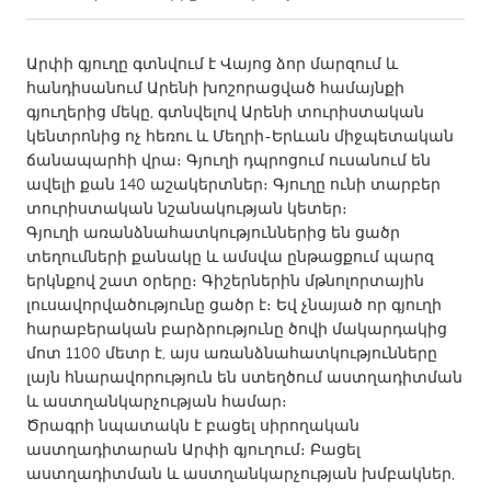
CANADA
Արփի գյուղը գտնվում է Վայոց ձոր մարզում և
Amherstburg
Kingston
հանդիսանում Արենի խոշորացված համայնքի
գյուղերից մեկը, գտնվելով Արենի տուրիստական
Kitchener-Waterloo
New Glasgow
կենտրոնից ոչ հեռու և Մեղրի-Երևան միջպետական
Newmarket
Ottawa
ճանապարհի վրա։ Գյուղի դպրոցում ուսանում են
ավելի քան 140 աշակերտներ։ Գյուղը ունի տարբեր
South Shore
Toronto
տուրիստական նշանակության կետեր։
Գյուղի առանձնահատկություններից են ցածր
տեղումների քանակը և ամսվա ընթացքում պարզ
MALAYSIA
երկնքով շատ օրերը։ Գիշերներին մթնոլորտային
Kuala Lumpur
լուսավորվածությունը ցածր է։ Եվ չնայած որ գյուղի
հարաբերական բարձրությունը ծովի մակարդակից
մոտ 1100 մետր է, այս առանձնահատկությունները
NETHERLANDS
լայն հնարավորություն են ստեղծում աստղադիտման
Leiden
Rotterdam
և աստղանկարչության համար։
Utrecht
Ծրագրի նպատակն է բացել սիրողական
աստղադիտարան Արփի գյուղում։ Բացել
աստղադիտման և աստղանկարչության խմբակներ,