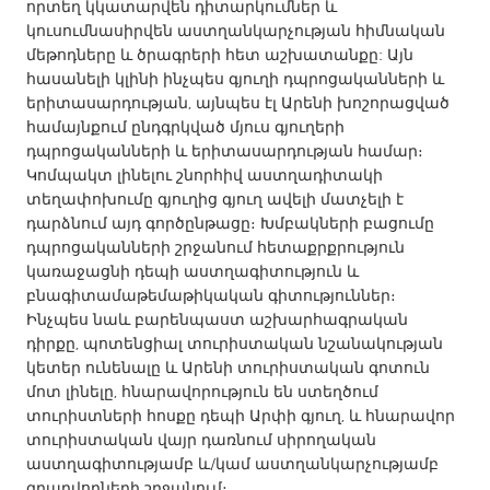
QATAR
որտեղ կկատարվեն դիտարկումներ և
կուսումնասիրվեն աստղանկարչության հիմնական
Qatar
մեթոդները և ծրագրերի հետ աշխատանքը: Այն
հասանելի կլինի ինչպես գյուղի դպրոցականների և
SINGAPORE
երիտասարդության, այնպես էլ Արենի խոշորացված
համայնքում ընդգրկված մյուս գյուղերի
Singapore
դպրոցականների և երիտասարդության համար։
Կոմպակտ լինելու շնորհիվ աստղադիտակի
UNITED KINGDOM
տեղափոխումը գյուղից գյուղ ավելի մատչելի է
դարձնում այդ գործընթացը։ Խմբակների բացումը
Glasgow
դպրոցականների շրջանում հետաքրքրություն
կառաջացնի դեպի աստղագիտություն և
բնագիտամաթեմաթիկական գիտություններ։
UNITED STATES
Ինչպես նաև բարենպաստ աշխարհագրական
Ann Arbor, MI
Austin, TX
դիրքը, պոտենցիալ տուրիստական նշանակության
Baltimore, MD
Boston, MA
կետեր ունենալը և Արենի տուրիստական գոտուն
մոտ լինելը, հնարավորություն են ստեղծում
Burlingame-San Mateo, CA
Cass Clay
տուրիստների հոսքը դեպի Արփի գյուղ, և հնարավոր
Chicago, IL
տուրիստական վայր դառնում սիրողական
Cleveland, OH
աստղագիտությամբ և/կամ աստղանկարչությամբ
Detroit, MI
Durham, NC
զբաղվողների շրջանում։