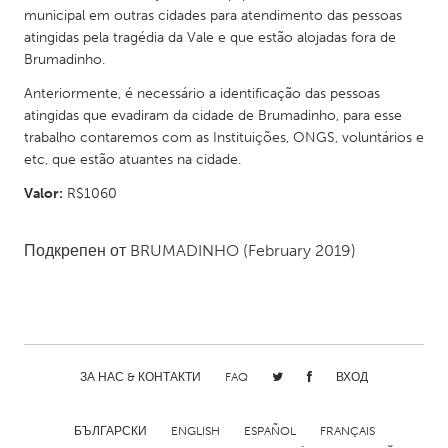
QATAR
municipal em outras cidades para atendimento das pessoas
Qatar
atingidas pela tragédia da Vale e que estão alojadas fora de
Brumadinho.
SINGAPORE
Anteriormente, é necessário a identificação das pessoas
atingidas que evadiram da cidade de Brumadinho, para esse
Singapore
trabalho contaremos com as Instituições, ONGS, voluntários e
etc, que estão atuantes na cidade.
UNITED KINGDOM
Valor:
R$1060
Glasgow
Подкрепен от
BRUMADINHO
(February 2019)
UNITED STATES
Ann Arbor, MI
Austin, TX
Baltimore, MD
Boston, MA
Burlingame-San Mateo, CA
Cass Clay
ЗА НАС & КОНТАКТИ
FAQ
ВХОД
Chicago, IL
Cleveland, OH
БЪЛГАРСКИ
ENGLISH
ESPAÑOL
FRANÇAIS
Detroit, MI
Durham, NC