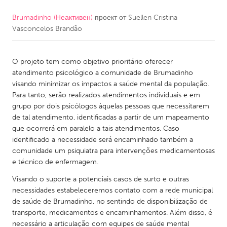
Brumadinho (Неактивен)
проект от
Suellen Cristina
CANADA
Vasconcelos Brandão
Amherstburg
Kingston
Kitchener-Waterloo
New Glasgow
O projeto tem como objetivo prioritário oferecer
Newmarket
Ottawa
atendimento psicológico a comunidade de Brumadinho
visando minimizar os impactos a saúde mental da população.
South Shore
Toronto
Para tanto, serão realizados atendimentos individuais e em
grupo por dois psicólogos àquelas pessoas que necessitarem
de tal atendimento, identificadas a partir de um mapeamento
MALAYSIA
que ocorrerá em paralelo a tais atendimentos. Caso
Kuala Lumpur
identificado a necessidade será encaminhado também a
comunidade um psiquiatra para intervenções medicamentosas
e técnico de enfermagem.
NETHERLANDS
Visando o suporte a potenciais casos de surto e outras
Leiden
Rotterdam
necessidades estabeleceremos contato com a rede municipal
Utrecht
de saúde de Brumadinho, no sentindo de disponibilização de
transporte, medicamentos e encaminhamentos. Além disso, é
necessário a articulação com equipes de saúde mental