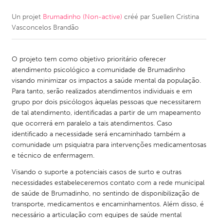
Un projet
Brumadinho (Non-active)
créé par
Suellen Cristina
CANADA
Vasconcelos Brandão
Amherstburg
Kingston
Kitchener-Waterloo
New Glasgow
O projeto tem como objetivo prioritário oferecer
Newmarket
Ottawa
atendimento psicológico a comunidade de Brumadinho
visando minimizar os impactos a saúde mental da população.
South Shore
Toronto
Para tanto, serão realizados atendimentos individuais e em
grupo por dois psicólogos àquelas pessoas que necessitarem
de tal atendimento, identificadas a partir de um mapeamento
MALAYSIA
que ocorrerá em paralelo a tais atendimentos. Caso
Kuala Lumpur
identificado a necessidade será encaminhado também a
comunidade um psiquiatra para intervenções medicamentosas
e técnico de enfermagem.
NETHERLANDS
Visando o suporte a potenciais casos de surto e outras
Leiden
Rotterdam
necessidades estabeleceremos contato com a rede municipal
Utrecht
de saúde de Brumadinho, no sentindo de disponibilização de
transporte, medicamentos e encaminhamentos. Além disso, é
necessário a articulação com equipes de saúde mental