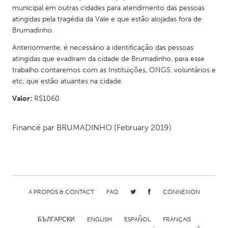
QATAR
municipal em outras cidades para atendimento das pessoas
Qatar
atingidas pela tragédia da Vale e que estão alojadas fora de
Brumadinho.
SINGAPORE
Anteriormente, é necessário a identificação das pessoas
atingidas que evadiram da cidade de Brumadinho, para esse
Singapore
trabalho contaremos com as Instituições, ONGS, voluntários e
etc, que estão atuantes na cidade.
UNITED KINGDOM
Valor:
R$1060
Glasgow
Financé par
BRUMADINHO
(February 2019)
UNITED STATES
Ann Arbor, MI
Austin, TX
Baltimore, MD
Boston, MA
Burlingame-San Mateo, CA
Cass Clay
A PROPOS & CONTACT
FAQ
CONNEXION
Chicago, IL
Cleveland, OH
БЪЛГАРСКИ
ENGLISH
ESPAÑOL
FRANÇAIS
Detroit, MI
Durham, NC