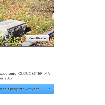
Newmarket
View Photos
редоставил
GLOUCESTER, MA
r 2017)
it this project's web site
→