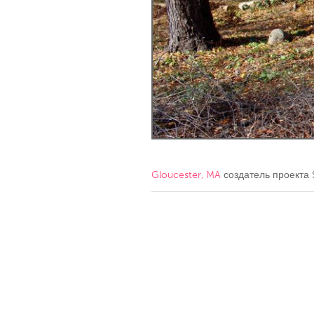
Amherstburg
Kingston
Ottawa
South S
MALAYSIA
Kuala Lumpur
NETHERLANDS
Leiden
Rotterd
Gloucester, MA
создатель проекта
QATAR
Qatar
SINGAPORE
Singapore