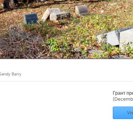
Kitchener-Waterloo
New Glasgow
hore
Toronto
am
Utrecht
Sandy Barry
Грант п
(Decembe
Vis