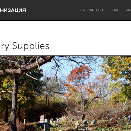
НИЗАЦИЯ
НА ГЛАВНУЮ
О НАС
РА
ry Supplies
Dragon Dreaming
On the Water
Lake Mac
Lower Hunter