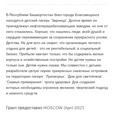
CANADA
В Республике Башкортостан близ города Благовещенск
Amherstburg
Kingston
находится детский лагерь "Зарница". Долгое время он
принадлежал нефтеперерабатывающим заводам, но они от
Kitchener-Waterloo
New Glasgow
него отказались. Хорошо, что нашлись люди, всей душой и
Newmarket
Ottawa
сердцем переживающие за сохранение прекрасного уголка
Детства. Не для кого не секрет, что организация летнего
South Shore
Toronto
отдыха для детей - это не рентабельный, а социальный
бизнес. Прибыли хватает только, что бы содержать жилые
корпуса и хозяйственные постройки. Но детям нужны не
MALAYSIA
только они. Детям нужна сказка. Мы совместно с детьми,
Kuala Lumpur
разработали целую серию прекрасных сказочных островков
на территории лагеря: "Лукоморье", "Дом для светлячков",
"Скамья примирения", тропа здоровья. Для создания
NETHERLANDS
которых необходимы огромное желание, творческий подход
Leiden
Rotterdam
и немного средств.
Utrecht
Грант предоставил
MOSCOW
(April 2017)