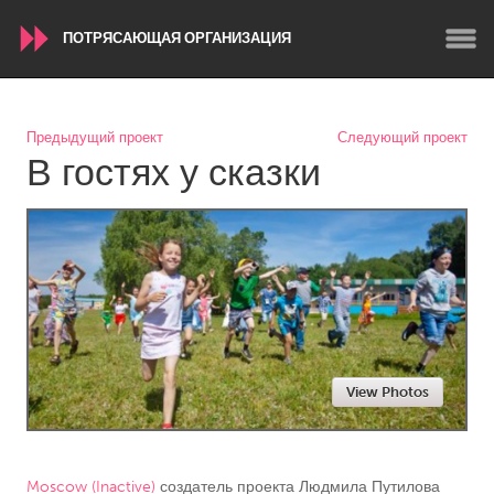
ПОТРЯСАЮЩАЯ ОРГАНИЗАЦИЯ
WORLDWIDE
Предыдущий проект
Следующий проект
В гостях у сказки
Conservation and Climate
Disability
Dragon Dreaming
On the Water
ARMENIA
Javakhk
Yerevan
AUSTRALIA
View Photos
Adelaide
Fleurieu
Lake Mac
Lower Hunter
Newcastle
Sydney
Moscow (Inactive)
создатель проекта
Людмила Путилова