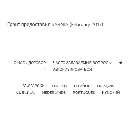
CANADA
Amherstburg
Kingston
Грант предоставил
SARNIA
(February 2017)
Kitchener-Waterloo
New Glasgow
Newmarket
Ottawa
South Shore
Toronto
О НАС / ДОГОВОР
ЧАСТО ЗАДАВАЕМЫЕ ВОПРОСЫ
АВТОРИЗИРОВАТЬСЯ
MALAYSIA
Kuala Lumpur
БЪЛГАРСКИ
ENGLISH
ESPAÑOL
FRANÇAIS
ՀԱՅԵՐԵՆ
NEDERLANDS
PORTUGUÊS
РУССКИЙ
NETHERLANDS
Leiden
Rotterdam
Utrecht