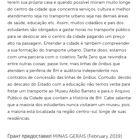
QATAR
terem sua própria casa e quando possível moram muito longe
do centro da cidade que concentra serviços, cultura e melhor
Qatar
atendimento seja no transporte urbano seja nas demais áreas
de saúde, educação etc. Assim, muitos cidadãos e pais dos
SINGAPORE
estudantes são obrigados a gastar horas no transporte público
para se deslocar até o centro da cidade pagando um preço
Singapore
alto na passagem. Entender a cidade é também compreender
a sua formação do transporte urbano. Diante disso, estamos
UNITED KINGDOM
com uma parceria com o coletivo Tarifa Zero que reivindica
entre outras coisas: passe livre, mais linhas de ônibus que
Glasgow
atendam a periferia de BH e auditoria independente nos
contratos de concessão das linhas de ônibus. Contudo, devido
ao descaso do Estado com a educação não temos verba para
UNITED STATES
fretar um transporte ao Museu Abílio Barreto e para o Arquivo
Ann Arbor, MI
Austin, TX
Público da Cidade que contam a História de BH. Cabe salientar
Baltimore, MD
Boston, MA
que a maioria dos estudantes nunca visitaram um museu, pois
a maioria está localizada na região centro-sul, longe de suas
Burlingame-San Mateo, CA
Cass Clay
residências.
Chicago, IL
Cleveland, OH
Detroit, MI
Durham, NC
Грант предоставил
MINAS GERAIS
(February 2019)