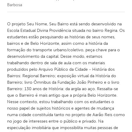
Barbosa
CANADA
Amherstburg
Kingston
O projeto Seu Nome, Seu Bairro está sendo desenvolvido na
Escola Estadual Divina Providência situada no bairro Regina. Os
Kitchener-Waterloo
New Glasgow
estudantes estão pesquisando as histórias de seus nomes,
Newmarket
Ottawa
bairros e de Belo Horizonte, assim como a história da
formação do transporte urbano/coletivo, peça chave para o
South Shore
Toronto
desenvolvimento da capital. Desse modo, estamos
trabalhando dentro de sala de aula com os materiais
produzidos pelo Arquivo Público da Cidade - História dos
MALAYSIA
Bairros: Regional Barreiro; exposição virtual da História do
Kuala Lumpur
Barreiro; livro Ômnibus da Fundação João Pinheiro e o livro
Barreiro: 130 anos de História: da argila ao aço. Ressalta-se
que o Barreiro é mais antigo que a própria Belo Horizonte.
NETHERLANDS
Nesse contexto, estou trabalhando com os estudantes o
Leiden
Rotterdam
nosso papel de sujeitos históricos e agentes de mudança
Utrecht
numa cidade constituída tanto no projeto de Aarão Reis como
no jogo de interesses entre o público e privado. Na
especulação imobiliária que impossibilita muitas pessoas de