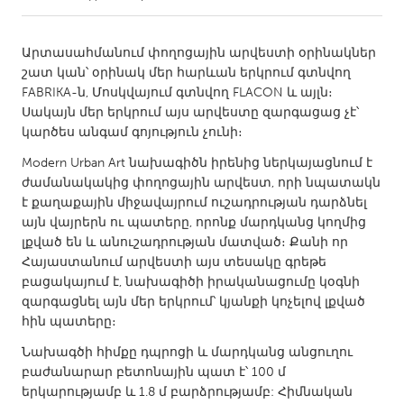
CANADA
Արտասահմանում փողոցային արվեստի օրինակներ
Amherstburg
Kingston
շատ կան՝ օրինակ մեր հարևան երկրում գտնվող
FABRIKA-ն, Մոսկվայում գտնվող FLACON և այլն։
Kitchener-Waterloo
New Glasgow
Սակայն մեր երկրում այս արվեստը զարգացաց չէ՝
Newmarket
Ottawa
կարծես անգամ գոյություն չունի։
South Shore
Toronto
Modern Urban Art նախագիծն իրենից ներկայացնում է
ժամանակակից փողոցային արվեստ, որի նպատակն
է քաղաքային միջավայրում ուշադրության դարձնել
MALAYSIA
այն վայրերն ու պատերը, որոնք մարդկանց կողմից
Kuala Lumpur
լքված են և անուշադրության մատված։ Քանի որ
Հայաստանում արվեստի այս տեսակը գրեթե
բացակայում է, նախագիծի իրականացումը կօգնի
NETHERLANDS
զարգացնել այն մեր երկրում՝ կյանքի կոչելով լքված
Leiden
Rotterdam
հին պատերը։
Utrecht
Նախագծի հիմքը դպրոցի և մարդկանց անցուղու
բաժանարար բետոնային պատ է՝ 100 մ
երկարությամբ և 1.8 մ բարձրությամբ: Հիմնական