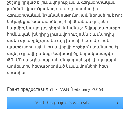
QATAR
շեշտը դրված է լուսավորության և գեղագիտական
Qatar
լուծման վրա: Որպեսզի պատը ստանա իր
գեղագիտական նշանակությունը, այն ներկվելու է ողջ
երկայնքով՝ օգտագոծելով 4 հիմնական գույներ՝
SINGAPORE
կարմիր, կապույտ, դեղին և կանաչ: Տվյալ տարածքի
հիմնական խնդիրը լուսավորությունն է և մարդիկ
Singapore
ամեն օր առընչվում են այդ խնդրի հետ: Այդ իսկ
պատճառով այն կլուսավորվի գիշերը՝ ստանալով էլ
UNITED KINGDOM
ավելի գրավիչ տեսք։ Նախագիծը կիրականացվի
ԹՈՒՄՈ ստեղծարար տեխնոլոգիաների փողոցային
Glasgow
արվեստով հետաքրքրված կամավորների հետ
միասին։
UNITED STATES
Ann Arbor, MI
Austin, TX
Грант предоставил
YEREVAN
(February 2019)
Baltimore, MD
Boston, MA
Visit this project's web site
→
Burlingame-San Mateo, CA
Cass Clay
Chicago, IL
Cleveland, OH
Detroit, MI
Durham, NC