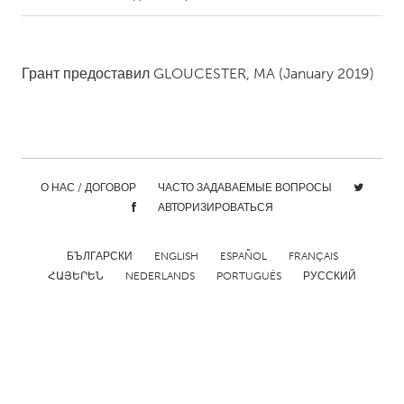
CANADA
Amherstburg
Kingston
Грант предоставил
GLOUCESTER, MA
(January 2019)
Kitchener-Waterloo
New Glasgow
Newmarket
Ottawa
South Shore
Toronto
О НАС / ДОГОВОР
ЧАСТО ЗАДАВАЕМЫЕ ВОПРОСЫ
АВТОРИЗИРОВАТЬСЯ
MALAYSIA
Kuala Lumpur
БЪЛГАРСКИ
ENGLISH
ESPAÑOL
FRANÇAIS
ՀԱՅԵՐԵՆ
NEDERLANDS
PORTUGUÊS
РУССКИЙ
NETHERLANDS
Leiden
Rotterdam
Utrecht