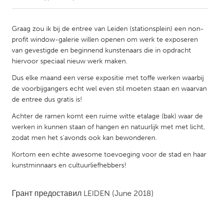
CANADA
Graag zou ik bij de entree van Leiden (stationsplein) een non-
Amherstburg
Kingston
profit window-galerie willen openen om werk te exposeren
van gevestigde en beginnend kunstenaars die in opdracht
Kitchener-Waterloo
New Glasgow
hiervoor speciaal nieuw werk maken.
Newmarket
Ottawa
Dus elke maand een verse expositie met toffe werken waarbij
South Shore
Toronto
de voorbijgangers echt wel even stil moeten staan en waarvan
de entree dus gratis is!
MALAYSIA
Achter de ramen komt een ruime witte etalage (bak) waar de
werken in kunnen staan of hangen en natuurlijk met met licht,
Kuala Lumpur
zodat men het s'avonds ook kan bewonderen.
Kortom een echte awesome toevoeging voor de stad en haar
NETHERLANDS
kunstminnaars en cultuurliefhebbers!
Leiden
Rotterdam
Utrecht
Грант предоставил
LEIDEN
(June 2018)